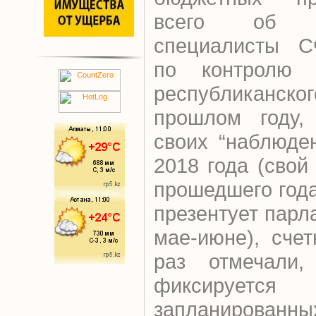
всего об э
специалисты Сч
по контролю 
республиканск
прошлом году, 
своих “наблюде
2018 года (свой
прошедшего год
презентует парл
мае-июне), сче
раз отмечали,
фиксируется
запланированн