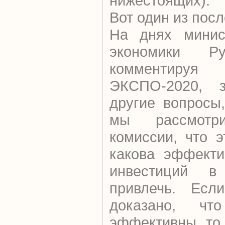
нижестоящих).
Вот один из пос
На днях минис
экономики Ру
комментир
ЭКСПО-2020, з
другие вопросы
мы рассмот
комиссии, что э
какова эффекти
инвестиций в
привлечь. Есл
доказано, чт
эффективны, то