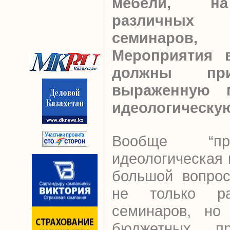
мебели, на
различны
семинаров, 
Мероприятия 
должны при
выраженную п
идеологическу
Вообще “пр
идеологическая 
большой вопрос
не только ра
семинаров, но
бюджетных пр