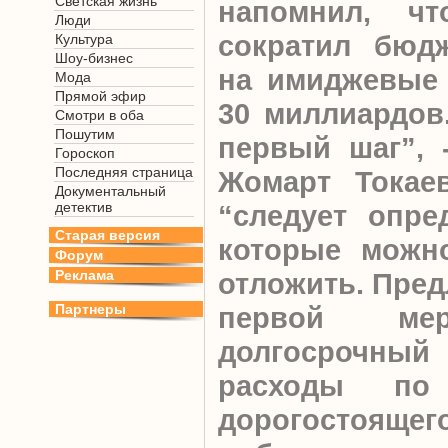
Светская жизнь
напомнил, ч
Люди
сократил бюд
Культура
Шоу-бизнес
на имиджевые 
Мода
Прямой эфир
30 миллиардов.
Смотри в оба
Пошутим
первый шаг”, 
Гороскоп
Последняя страница
Жомарт Токаев
Документальный
детектив
“следует опре
Старая версия
которые можно
Форум
Реклама
отложить. Пред
Партнеры
первой ме
долгосрочный
расходы по 
дорогостоящег