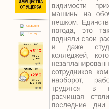
видимости при
машины на обоч
пешком. Единств
погода, это та
подняли свои ра
и даже студ
колледжей, кот
незапланиро
сотрудников ко
наоборот, ра
трудятся в к
расчищая стол
последние дни