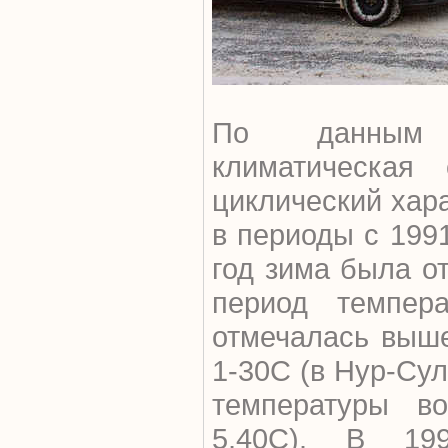
По данным Р
климатическая
циклический хара
в периоды с 1991
год зима была от
период темпер
отмечалась выш
1-30С (в Нур-Су
температуры во
5,40С). В 19