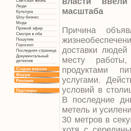
власти ввел
Светская жизнь
Люди
масштаба
Культура
Шоу-бизнес
Мода
Причина объя
Прямой эфир
Смотри в оба
жизнеобеспеч
Пошутим
Гороскоп
доставки людей
Последняя страница
Документальный
месту работы
детектив
продуктами п
Старая версия
Форум
услугами. Дейст
Реклама
условий в столи
Партнеры
В последние дн
метель и усилени
30 метров в секу
хотя с середин