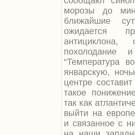
сообщают синоп
морозы до мин
ближайшие су
ожидается пр
антициклона,
похолодание и
“Температура в
январскую, ночь
центре составит
такое понижени
так как атлантич
выйти на европ
и связанное с н
на наши западн