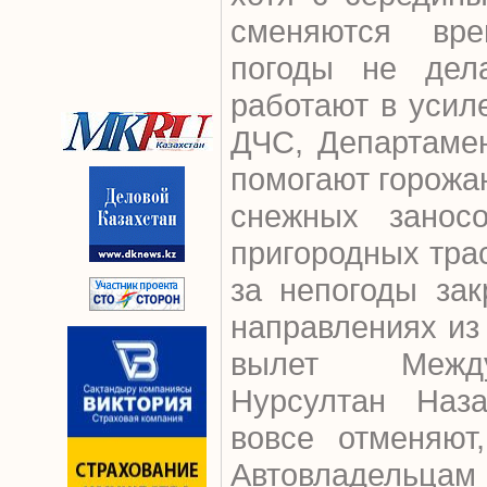
сменяются вр
погоды не дел
работают в усил
ДЧС, Департаме
помогают горожа
снежных занос
пригородных трас
за непогоды за
направлениях из 
вылет Между
Нурсултан Наз
вовсе отменяют
Автовладельц