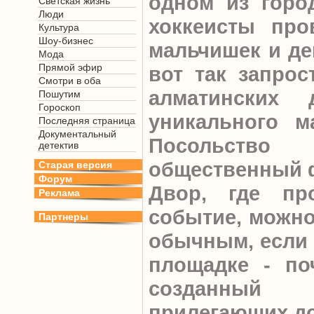
одном из горо
Светская жизнь
Люди
хоккеисты про
Культура
Шоу-бизнес
мальчишек и де
Мода
Прямой эфир
вот так запрос
Смотри в оба
алматинских 
Пошутим
Гороскоп
уникального м
Последняя страница
Документальный
Посольств
детектив
общественный ф
Старая версия
Форум
Двор, где пр
Реклама
событие, можно
Партнеры
обычным, если 
площадке - по
созданный 
прилегающих д