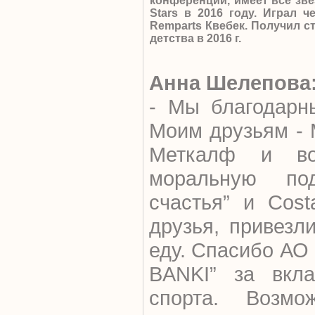
конференции, имеет все зве
Stars в 2016 году. Играл 
Remparts Квебек. Получил с
детства в 2016 г.
Анна Шелепова
- Мы благодарн
Моим друзьям - 
Меткалф и во
моральную по
счастья” и Cos
друзья, привезл
еду. Спасибо АО 
BANKI” за вкла
спорта. Возмо