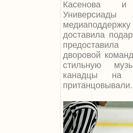
Касенова и
Универсиа
медиаподдержку
доставила подар
предоставила
дворовой коман
стильную муз
канадцы на
пританцовывали.