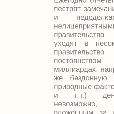
пестрят замечан
и недодел
нелицепр
правительства 
уходят в песо
правительст
постоянство
миллиардах, нап
же бездонную 
природные факто
и т.п.) ден
невозможно,
вложенным за 