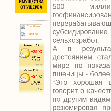
500 миллиа
госфинансирова
перерабатыва
субсидирование
сельхозработ.
А в результа
достоянием ста
мире по показа
пшеницы - более
“Это хорошая 
говорит о качес
по другим видам
резюмировал пр