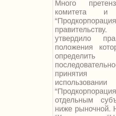
Много претен
комитета
“Продкорпора
правительст
утвердило пр
положения кото
определить п
последовател
принятия
использова
“Продкорпораци
отдельным суб
ниже рыночной. 