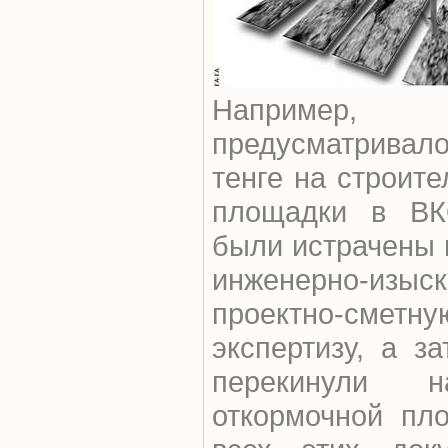
Например
предусматривал
тенге на строит
площадки в ВК
были истрачены 
инженерно-изыск
проектно-сметн
экспертизу, а з
перекинули н
откормочной пл