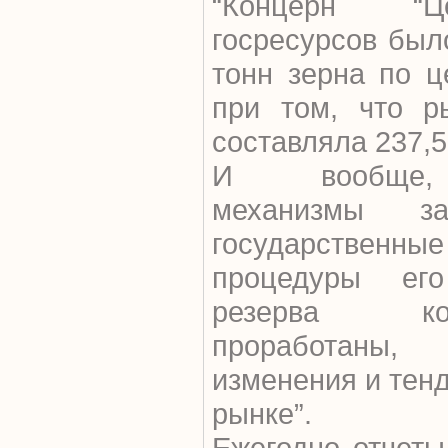
“Концерн “Ц
госресурсов был
тонн зерна по ц
при том, что р
составляла 237,5
И вообще, 
механизмы з
государстве
процедуры ег
резерва к
проработаны
изменения и тен
рынке”.
Ежегодно отчеты