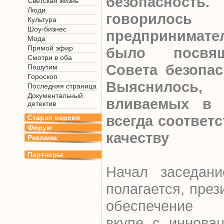
безопасность
Светская жизнь
Люди
говорилось
Культура
Шоу-бизнес
предпринимат
Мода
Прямой эфир
было посвящ
Смотри в оба
Совета безопас
Пошутим
Гороскоп
Выяснилось, 
Последняя страница
Документальный
вливаемых в 
детектив
всегда соответ
Старая версия
Форум
качеству
Реклама
Партнеры
Начал заседани
полагается, през
обеспечение п
вкупе с иннова