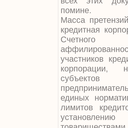
всех этих док
помине.
Масса претензий
кредитная корпо
Счетного
аффилированно
участников кред
корпорации,
субъекто
предпринимател
единых нормати
лимитов кредит
установлен
товариществам