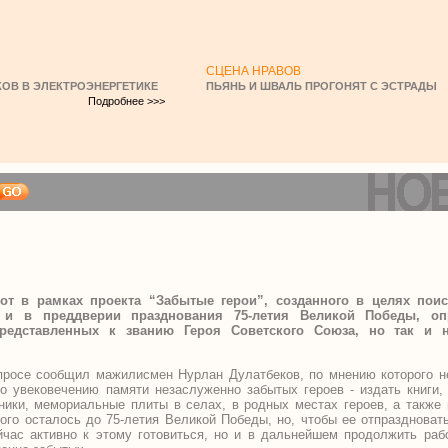
СЦЕНА НРАВОВ
ОВ В ЭЛЕКТРОЭНЕРГЕТИКЕ
ПЬЯНЬ И ШВАЛЬ ПРОГОНЯТ С ЭСТРАДЫ
Подробнее >>>
от в рамках проекта “Забытые герои”, созданного в целях пои
и и в преддверии празднования
75-летия Великой Победы, о
представленных к званию Героя Советского Союза, но так и 
просе сообщил мажилисмен Нурлан Дулатбеков, по мнению которого н
о увековечению памяти незаслуженно забытых героев - издать книги,
ники, мемориальные плиты в селах, в родных местах героев, а также 
ого осталось до 75-летия Великой Победы, но, чтобы ее отпраздноват
йчас активно к этому готовиться, но и в дальнейшем продолжить раб