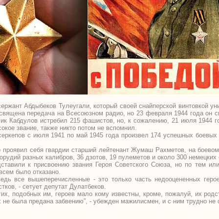
сержант Абдыбеков Тулеугали, который своей снайперской винтовкой у
вящена передача на Всесоюзном радио, но 23 февраля 1944 года он с
ик Кабдулов истребил 215 фашистов, но, к сожалению, 21 июля 1944 го
окое звание, также никто потом не вспомнил.
еркепов с июля 1941 по май 1945 года произвел 174 успешных боевых 
 проявил себя гвардии старший лейтенант Жумаш Рахметов, на боевом
орудий разных калибров, 36 дзотов, 19 пулеметов и около 300 немецких
ставили к присвоению звания Героя Советского Союза, но по тем ил
всем было отказано.
ведь все вышеперечисленные - это только часть недооцененных герое
тков, - сетует депутат Дулатбеков.
гих, подобных им, героев мало кому известны, кроме, пожалуй, их родс
х не была предана забвению”, - убежден мажилисмен, и с ним трудно не 