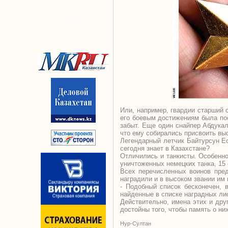
Или, например, гвардии старший 
его боевым достижениям была пос
забыт. Еще один снайпер Абдукал
что ему собирались присвоить выс
Легендарный летчик Байтурсун Ес
сегодня знает в Казахстане?
Отличились и танкисты. Особенно
уничтоженных немецких танка, 15 
Всех перечисленных воинов пред
наградили и в высоком звании им 
- Подобный список бесконечен, 
найденные в списке наградных лис
Действительно, имена этих и дру
достойны того, чтобы память о ни
Нур-Султан