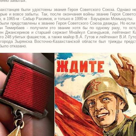
женно забытых.
захстанцев были удостоены звания Героя Советского Союза. Однако н
орые и вовсе забыты. Так, после окончания войны звание Героя Совет
в, в 1965-м - Сабыр Рахимов, и только в 1990-м - Бауыржан Момышулы.
 были представлены к званию Героя Советского Союза дважды. Но если 
н Темирбаев - получили это звание хотя бы по одному разу, то ос
ген Джансериков и старший сержант Мнайкул Сагиндыков, лейтенант К
го 248 убитых фашистов, а также майор В.А. Гутов и лейтенант В.И. Гут
города Зырянска Восточно-Казахстанской области был трижды предс
было отказано.