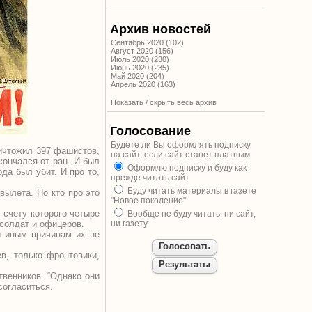
Архив новостей
Сентябрь 2020 (102)
Август 2020 (156)
Июль 2020 (230)
Июнь 2020 (235)
Май 2020 (204)
Апрель 2020 (163)
Показать / скрыть весь архив
Голосование
Будете ли Вы оформлять подписку
ничтожил 397 фашистов,
на сайт, если сайт станет платным
кончался от ран. И был
Оформлю подписку и буду как
да был убит. И про то,
прежде читать сайт
Буду читать материалы в газете
вылета. Но кто про это
"Новое поколение"
 счету которого четыре
Вообще не буду читать, ни сайт,
 солдат и офицеров.
ни газету
и иным причинам их не
в, только фронтовики,
твенников. “Однако они
согласиться.