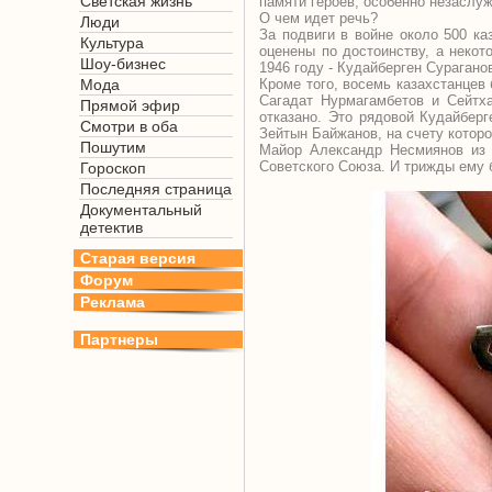
Светская жизнь
памяти героев, особенно незаслу
О чем идет речь?
Люди
За подвиги в войне около 500 ка
Культура
оценены по достоинству, а некот
Шоу-бизнес
1946 году - Кудайберген Сурагано
Мода
Кроме того, восемь казахстанцев
Сагадат Нурмагамбетов и Сейтха
Прямой эфир
отказано. Это рядовой Кудайбер
Смотри в оба
Зейтын Байжанов, на счету которо
Пошутим
Майор Александр Несмиянов из 
Советского Союза. И трижды ему 
Гороскоп
Последняя страница
Документальный
детектив
Старая версия
Форум
Реклама
Партнеры