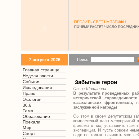
ПРОЛИТЬ СВЕТ НА ТАРИФЫ
ПОЧЕМУ РАСТЕТ ЧИСЛО ПОСРЕДНИК
7 августа 2026
Поиск
Главная страница
Неделя власти
События
Забытые герои
Исследования
Ольга Шишанова
Право
В результате проведенных раб
исторической справедливост
Экология
казахстанских фронтовиков, 
36,6
заслуженной награды
Тема
Образование
Об этом в своем депутатском за
комплексный план мероприятий п
Поехали
фильмы о них, установить памят
Мир
экспедиции. И пусть совсем немн
Спорт
надо не только начинать уже се