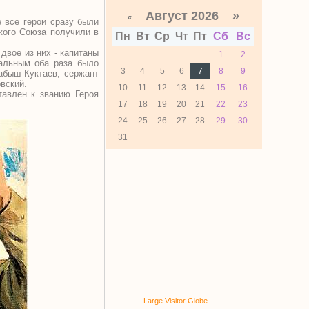
Август 2026 »
«
е все герои сразу были
ского Союза получили в
Пн
Вт
Ср
Чт
Пт
Сб
Вс
двое из них - капитаны
1
2
тальным оба раза было
3
4
5
6
7
8
9
абыш Куктаев, сержант
овский.
10
11
12
13
14
15
16
тавлен к званию Героя
17
18
19
20
21
22
23
24
25
26
27
28
29
30
31
Large Visitor Globe