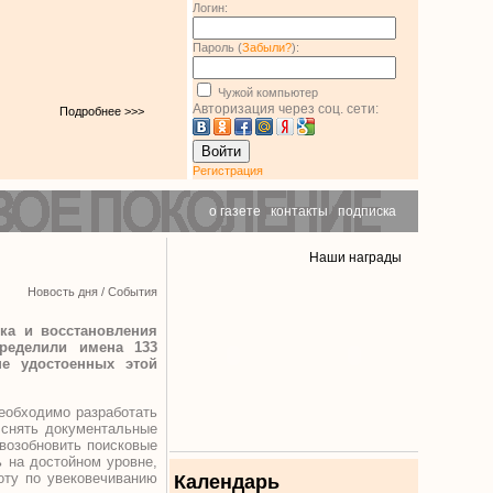
Логин:
Пароль (
Забыли?
):
Чужой компьютер
Авторизация через соц. сети:
Подробнее >>>
Войти
Регистрация
о газете
|
контакты
|
подписка
Наши награды
Новость дня
/
События
ска и восстановления
пределили имена 133
не удостоенных этой
еобходимо разработать
 снять документальные
возобновить поисковые
ь на достойном уровне,
оту по увековечиванию
Календарь