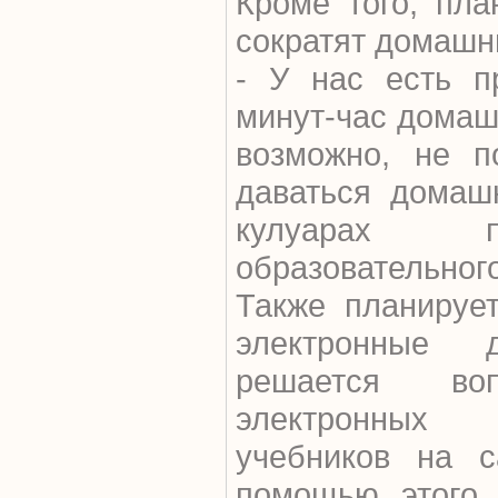
Кроме того, пла
сократят домашн
- У нас есть п
минут-час домаш
возможно, не п
даваться домаш
кулуарах пр
образовательног
Также планируе
электронные 
решается во
электронных 
учебников на с
помощью этого 