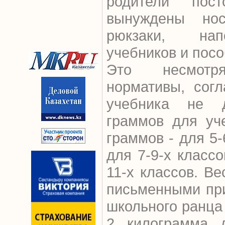
родители пос
вынуждены но
рюкзаки, нап
учебников и посо
Это несмотр
нормативы, сог
учебника не 
граммов для уче
граммов - для 5-
для 7-9-х классо
11-х классов. Ве
письменными пр
школьного ранца
2 килограмма д