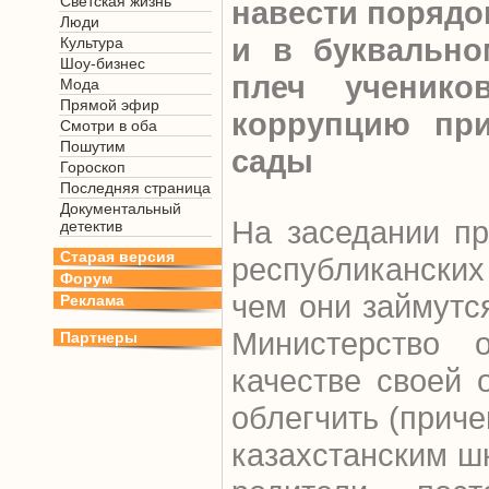
Светская жизнь
навести порядо
Люди
и в буквально
Культура
Шоу-бизнес
плеч ученико
Мода
Прямой эфир
коррупцию при
Смотри в оба
Пошутим
сады
Гороскоп
Последняя страница
Документальный
На заседании пр
детектив
Старая версия
республиканских
Форум
чем они займутся
Реклама
Министерство 
Партнеры
качестве своей 
облегчить (прич
казахстанским шк