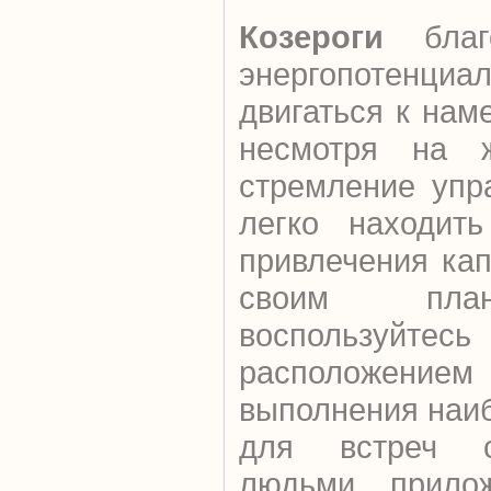
Козероги
благо
энергопотенциа
двигаться к нам
несмотря на 
стремление упр
легко находит
привлечения ка
своим план
воспользуйтес
расположени
выполнения наи
для встреч с
людьми, прило