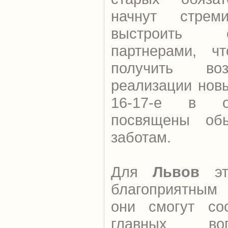
начнут стреми
выстроить 
партнерами, ч
получить во
реализации нов
16-17-е в о
посвящены об
заботам.
Для
Львов
э
благоприятным 
они смогут сос
главных во