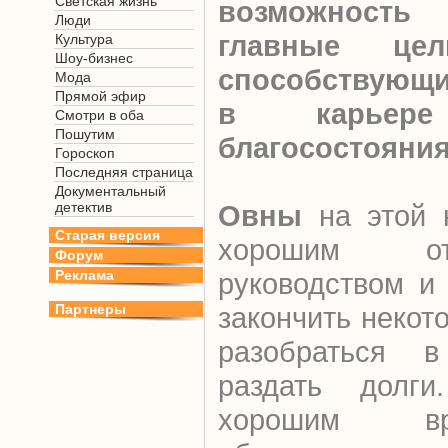
Светская жизнь
возможност
Люди
главные це
Культура
Шоу-бизнес
способствующ
Мода
Прямой эфир
в карьер
Смотри в оба
Пошутим
благосостояни
Гороскоп
Последняя страница
Документальный
детектив
Овны
на этой 
Старая версия
хорошим о
Форум
Реклама
руководством и
Партнеры
закончить некот
разобраться 
раздать долги
хорошим в