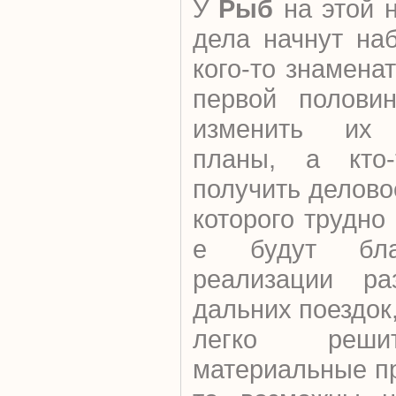
У
Рыб
на этой 
дела начнут на
кого-то знамена
первой полови
изменить их 
планы, а кто
получить делово
которого трудно 
е будут бла
реализации ра
дальних поездок
легко решит
материальные пр