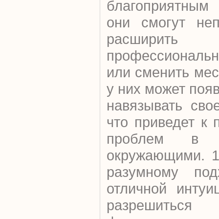
благоприятным 
они смогут неп
расшир
профессиональ
или сменить мес
у них может поя
навязывать сво
что приведет к
проблем в 
окружающими. 1
разумному по
отличной интуи
разрешитьс