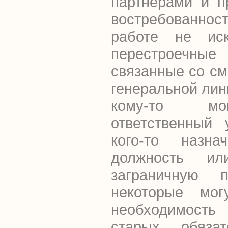
партнерами и п
востребованнос
работе не ис
перестроеч
связанные со см
генеральной лин
кому-то мо
ответственный 
кого-то назн
должность ил
заграничную по
некоторые могу
необходимость
старых обязат