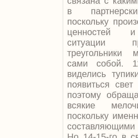
связана с каки
в партнерски
поскольку прои
ценностей и
ситуации п
треугольники м
сами собой. 11
виделись тупик
появиться свет
поэтому обраща
всякие мело
поскольку именн
составляющими
Но 14-15-го в 