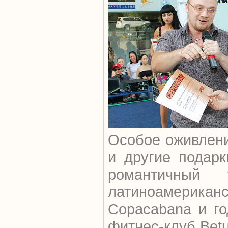
Особое оживлени
и другие подарк
романтичный
латиноамери
Copacabana и го
фитнес-клуб Bet