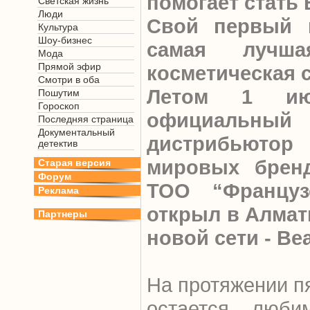
помогает стать 
Светская жизнь
Люди
Свой первый 
Культура
Шоу-бизнес
самая лучша
Мода
Прямой эфир
косметическая с
Смотри в оба
Летом 1 ию
Пошутим
Гороскоп
официальный 
Последняя страница
Документальный
дистрибьют
детектив
мировых бренд
Старая версия
Форум
ТОО “Францу
Реклама
открыл в Алмат
Партнеры
новой сети - Be
На протяжении п
остается люб