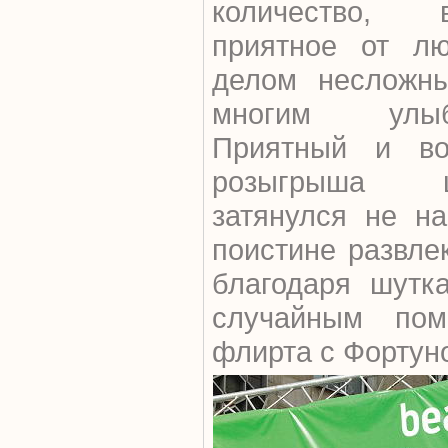
количество, 
приятное от л
делом несложны
многим улыб
Приятный и во
розыгрыша 
затянулся не н
поистине развле
благодаря шутк
случайным по
флирта с Фортун