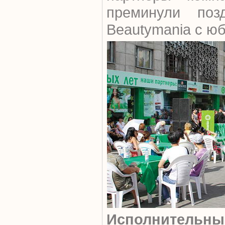
преминули позд
Beautymania с ю
Исполнител