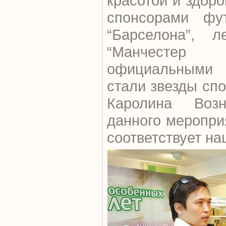
красотой и здор
спонсорами фу
“Барселона”, л
“Манчестер
официальными 
стали звезды сп
Каролина Возн
данного меропри
соответствует на