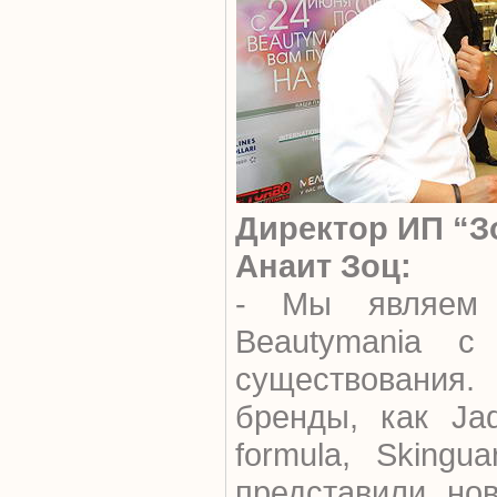
Директор ИП “З
Анаит Зоц:
- Мы являем 
Beautymania с
существования.
бренды, как Jad
formula, Skingu
представили нов