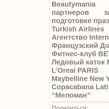
Beautymani
партнеров
подготовке пра
Turkish Airlines
Агентство Intern
Французский Д
Фитнес-клуб B
Ледовый каток 
L’Oreal PARIS
Maybelline New 
Copacabana Lati
“Mеломан”
Поделиться: