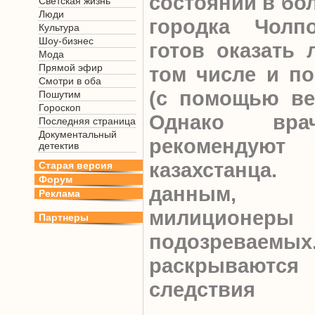
состоянии в бо
Светская жизнь
Люди
городка Чолп
Культура
Шоу-бизнес
готов оказать
Мода
Прямой эфир
том числе и по
Смотри в оба
(с помощью ве
Пошутим
Гороскоп
Однако вр
Последняя страница
Документальный
рекоменду
детектив
казахстанца
Старая версия
Форум
данным, 
Реклама
милиционе
Партнеры
подозревае
раскрываютс
следствия