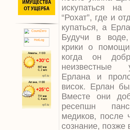
искупаться на 
“Рохат”, где и о
купаться, а Ерл
Будучи в воде
крики о помощи
когда он добр
неизвестные 
Ерлана и прол
висок. Ерлан бы
Вместе они доб
ресепшн панс
медиков, после 
сознание, позже в