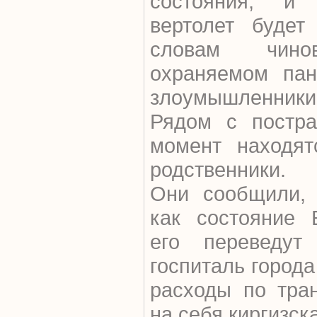
состояния, и 
вертолет будет
словам чин
охраняемом пан
злоумышленники,
Рядом с постр
момент находят
родственники.
Они сообщили, ч
как состояние 
его переведут
госпиталь город
расходы по тран
на себя киргизск