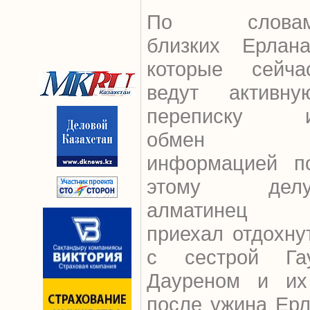
По слова
близких Ерлана
которые сейча
ведут активну
переписку 
обмен
информацией п
этому делу
алматинец
приехал отдохну
с сестрой Га
Дауреном и их
после ужина Ерл