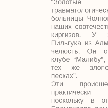
“Золотые
травматологич
больницы Чолпо
наших соотечест
киргизов. У 2
Пильгука из Ал
челюсть. Он о
клубе “Малибу”,
тех же злопо
песках”.
Эти происше
практически 
поскольку в о