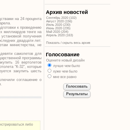
Архив новостей
Сентябрь 2020 (102)
ствами на 24 процента
Август 2020 (156)
арела.
Июль 2020 (230)
одготовки к проведению
Июнь 2020 (235)
х миллиардов тенге на
Май 2020 (204)
Апрель 2020 (163)
 установкой получения
оследних двадцати лет.
Показать / скрыть весь архив
етам министерства, не
 девяти самолетов для
Голосование
ударственной программы
Оцените новый дизайн
акупить 16 вертолетов
лучше чем было
толета “К-32”, которые
руется закупить шесть
хуже чем было
мне все равно
ключили соглашение о
в.
истрироваться либо