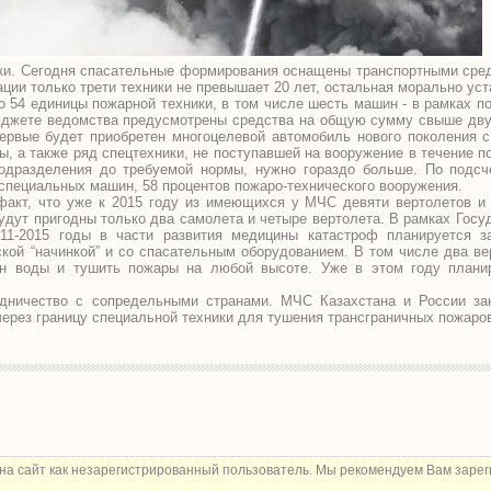
и. Сегодня спасательные формирования оснащены транспортными сред
ации только трети техники не превышает 20 лет, остальная морально уст
 54 единицы пожарной техники, в том числе шесть машин - в рамках п
джете ведомства предусмотрены средства на общую сумму свыше дву
ервые будет приобретен многоцелевой автомобиль нового поколения с
ы, а также ряд спецтехники, не поступавшей на вооружение в течение п
одразделения до требуемой нормы, нужно гораздо больше. По подсч
 специальных машин, 58 процентов пожаро-технического вооружения.
факт, что уже к 2015 году из имеющихся у МЧС девяти вертолетов и
дут пригодны только два самолета и четыре вертолета. В рамках Гос
011-2015 годы в части развития медицины катастроф планируется з
ской “начинкой” и со спасательным оборудованием. В том числе два вер
онн воды и тушить пожары на любой высоте. Уже в этом году плани
удничество с сопредельными странами. МЧС Казахстана и России за
ерез границу специальной техники для тушения трансграничных пожаро
на сайт как незарегистрированный пользователь. Мы рекомендуем Вам зарег