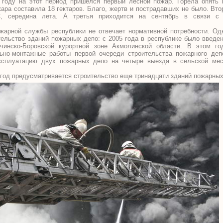
 году на этот период пришелся первый лесной пожар. Горела опять 
ра составила 18 гектаров. Благо, жертв и пострадавших не было. Вт
, середина лета. А третья приходится на сентябрь в связи с 
жарной службы республики не отвечает нормативной потребности. Од
ельство зданий пожарных депо: с 2005 года в республике было введе
инско-Боровской курортной зоне Акмолинской области. В этом г
льно-монтажные работы первой очереди строительства пожарного де
ксплуатацию двух пожарных депо на четыре выезда в сельской мес
год предусматривается строительство еще тринадцати зданий пожарных