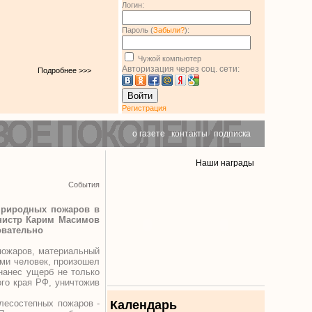
Логин:
Пароль (
Забыли?
):
Чужой компьютер
Авторизация через соц. сети:
Подробнее >>>
Войти
Регистрация
о газете
|
контакты
|
подписка
Наши награды
События
 природных пожаров в
инистр Карим Масимов
овательно
пожаров, материальный
еми человек, произошел
нанес ущерб не только
ого края РФ, уничтожив
лесостепных пожаров -
Календарь