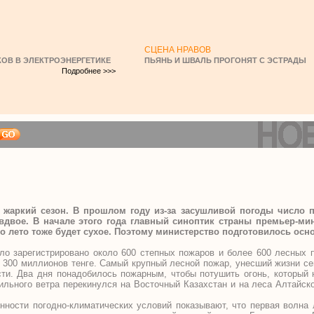
СЦЕНА НРАВОВ
ОВ В ЭЛЕКТРОЭНЕРГЕТИКЕ
ПЬЯНЬ И ШВАЛЬ ПРОГОНЯТ С ЭСТРАДЫ
Подробнее >>>
 жаркий сезон. В прошлом году из-за засушливой погоды число
 вдвое. В начале этого года главный синоптик страны премьер-м
то лето тоже будет сухое. Поэтому министерство подготовилось осн
ло зарегистрировано около 600 степных пожаров и более 600 лесных 
 300 миллионов тенге. Самый крупный лесной пожар, унесший жизни с
сти. Два дня понадобилось пожарным, чтобы потушить огонь, который 
сильного ветра перекинулся на Восточный Казахстан и на леса Алтайск
нности погодно-климатических условий показывают, что первая волна 