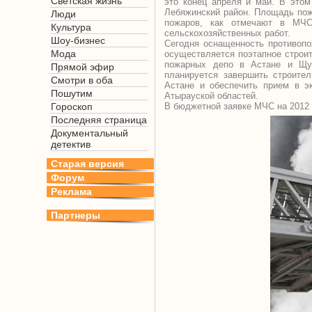
Светская жизнь
это конец апреля и май. В этом
Лебяжинский район. Площадь пожа
Люди
пожаров, как отмечают в МЧС
Культура
сельскохозяйственных работ.
Шоу-бизнес
Сегодня оснащенность противопо
Мода
осуществляется поэтапное строит
пожарных депо в Астане и Щуч
Прямой эфир
планируется завершить строите
Смотри в оба
Астане и обеспечить прием в э
Пошутим
Атырауской областей.
Гороскоп
В бюджетной заявке МЧС на 2012 
Последняя страница
Документальный
детектив
Старая версия
Форум
Реклама
Партнеры