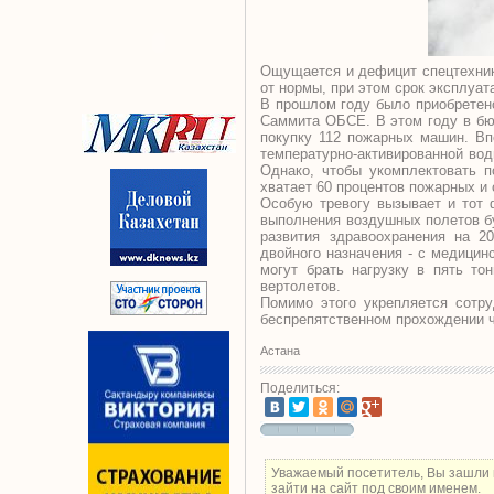
Ощущается и дефицит спецтехник
от нормы, при этом срок эксплуат
В прошлом году было приобретено
Саммита ОБСЕ. В этом году в бю
покупку 112 пожарных машин. Вп
температурно-активированной вод
Однако, чтобы укомплектовать п
хватает 60 процентов пожарных и
Особую тревогу вызывает и тот 
выполнения воздушных полетов бу
развития здравоохранения на 2
двойного назначения - с медицин
могут брать нагрузку в пять т
вертолетов.
Помимо этого укрепляется сотр
беспрепятственном прохождении ч
Астана
Поделиться:
Уважаемый посетитель, Вы зашли 
зайти на сайт под своим именем.