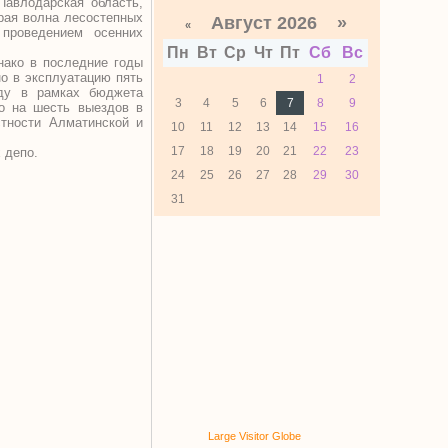
Павлодарская область,
орая волна лесостепных
Август 2026 »
«
проведением осенних
Пн
Вт
Ср
Чт
Пт
Сб
Вс
нако в последние годы
но в эксплуатацию пять
1
2
оду в рамках бюджета
3
4
5
6
7
8
9
по на шесть выездов в
тности Алматинской и
10
11
12
13
14
15
16
17
18
19
20
21
22
23
 депо.
24
25
26
27
28
29
30
31
Large Visitor Globe