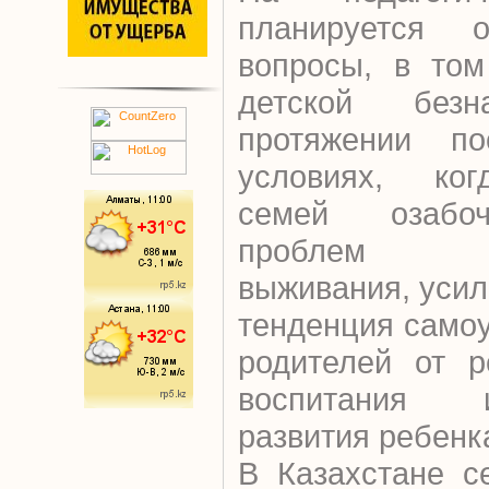
планируется о
вопросы, в том
детской безн
протяжении по
условиях, ког
семей озабо
проблем эк
выживания, уси
тенденция само
родителей от р
воспитания 
развития ребенк
В Казахстане с