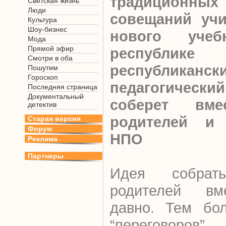
традиционных
Светская жизнь
Люди
совещаний учи
Культура
Шоу-бизнес
нового уче
Мода
Прямой эфир
республи
Смотри в оба
республиканск
Пошутим
Гороскоп
педагогический
Последняя страница
Документальный
соберет вмес
детектив
родителей и 
Старая версия
Форум
НПО
Реклама
Партнеры
Идея собрат
родителей вм
давно. Тем бо
“переговоро