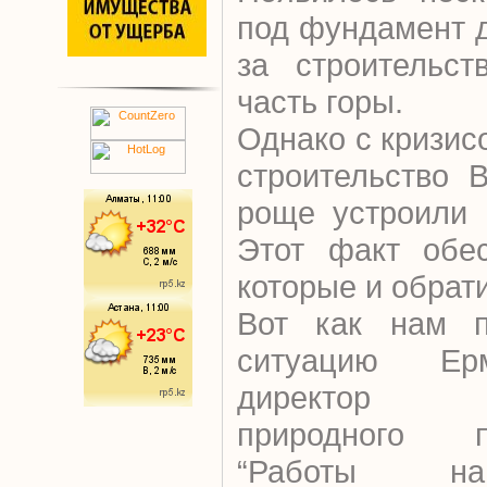
под фундамент д
за строительст
часть горы.
Однако с кризис
строительство 
роще устроили 
Этот факт обес
которые и обрати
Вот как нам п
ситуацию Ерм
директор гос
природного п
“Работы на