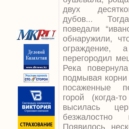
двух десятко
дубов... Тог
поведали “иван
обнаружили, чт
ограждение, 
перегородил ме
Река повернула
подмывая корни 
посаженные п
горой (когда-т
высилась цер
безжалостно в
Появилось неск