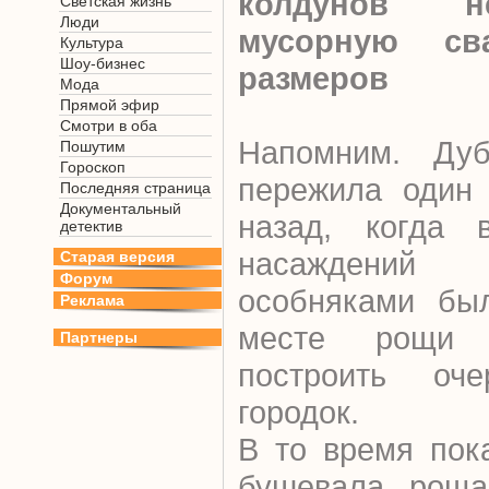
колдунов н
Светская жизнь
Люди
мусорную св
Культура
Шоу-бизнес
размеров
Мода
Прямой эфир
Смотри в оба
Напомним. Ду
Пошутим
Гороскоп
пережила один 
Последняя страница
Документальный
назад, когда 
детектив
насаждений 
Старая версия
Форум
особняками был
Реклама
месте рощи 
Партнеры
построить оче
городок.
В то время пок
бушевала, роща