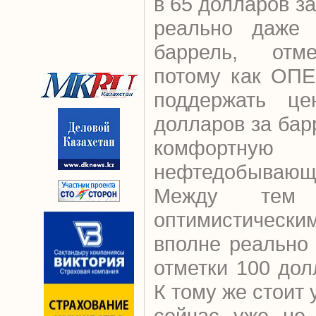
в 65 долларов з
реально даже 
баррель, отме
потому как ОПЕ
поддержать ц
долларов за бар
комфор
нефтедобывающи
Между тем
оптимистически
вполне реально
отметки 100 дол
К тому же стоит 
сейчас уже не 