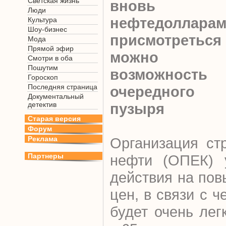
Светская жизнь
вновь по
Люди
нефтедолларам
Культура
Шоу-бизнес
присмотреться 
Мода
Прямой эфир
можно пр
Смотри в оба
Пошутим
возможност
Гороскоп
Последняя страница
очередного с
Документальный
детектив
пузыря
Старая версия
Форум
Реклама
Организация ст
Партнеры
нефти (ОПЕК) 
действия на по
цен, в связи с 
будет очень лег