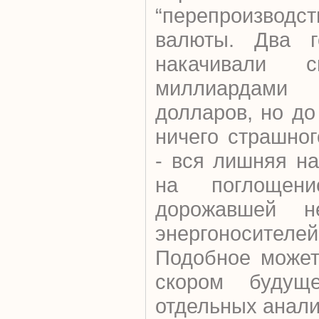
“перепроизводс
валюты. Два 
накачивали с
миллиардами 
долларов, но д
ничего страшно
- вся лишняя н
на поглощени
дорожавшей н
энергоносителей
Подобное может
скором будущ
отдельных анали