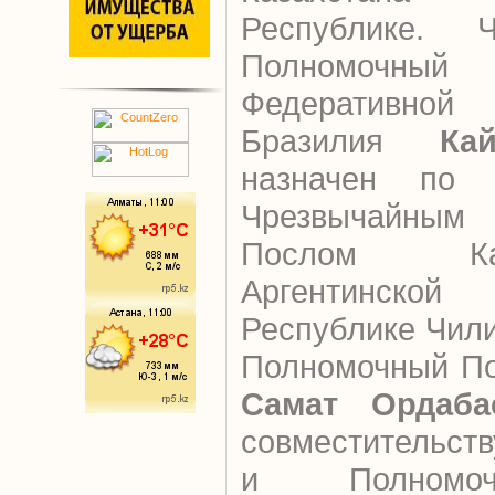
Республике. 
Полномочны
Федеративно
Бразилия
Ка
назначен по с
Чрезвычайным
Послом Ка
Аргентинско
Республике Чил
Полномочный По
Самат Ордаба
совместительст
и Полномо