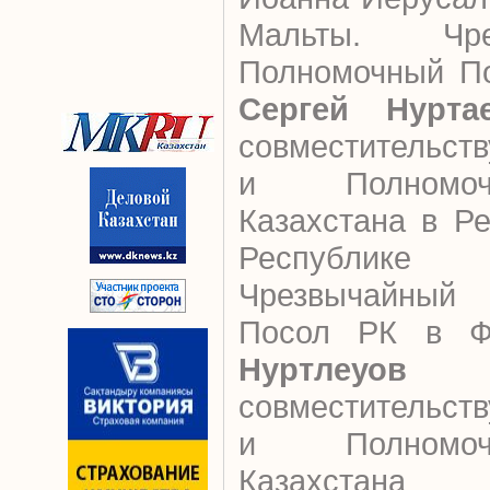
Мальты. Чр
Полномочный По
Сергей Нурта
совместительст
и Полномо
Казахстана в Р
Республике
Чрезвычайный
Посол РК в 
Нуртлеуов
на
совместительст
и Полномо
Казахстана