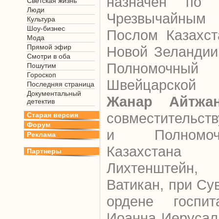
назначен по с
Светская жизнь
Люди
Чрезвычайным
Культура
Шоу-бизнес
Послом Казахст
Мода
Прямой эфир
Новой Зеландии
Смотри в оба
Полномочны
Пошутим
Гороскоп
Швейцарской
Последняя страница
Документальный
Жанар Айтжа
детектив
совместительст
Старая версия
Форум
и Полномо
Реклама
Казахстана
Партнеры
Лихтенштейн
Ватикан, при С
ордене госпит
Иоанна Иерусал