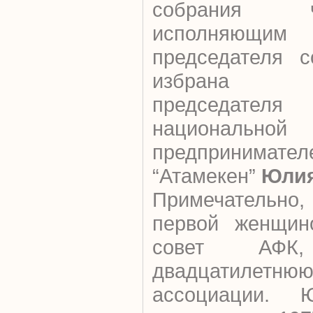
собрания 
исполняющим
председателя 
избрана з
председате
националь
предпринимате
“Атамекен”
Юлия
Примечательно
первой женщино
совет АФК
двадцатиле
ассоциации. 