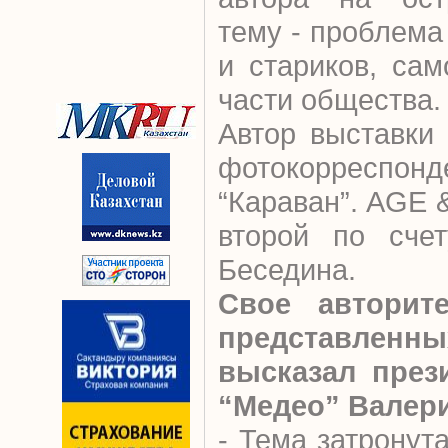
тему - проблем
и стариков, са
части общества.
Автор выставки
фотокорресп
“Караван”. AGE
второй по счет
Беседина.
Свое авторит
представле
высказал през
“Медео” Валери
- Тема затронут