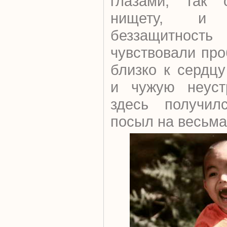
глазами, так 
нищету, и 
беззащитность
чувствовали пр
близко к сердц
и чужую неуст
здесь получил
посыл на весьма