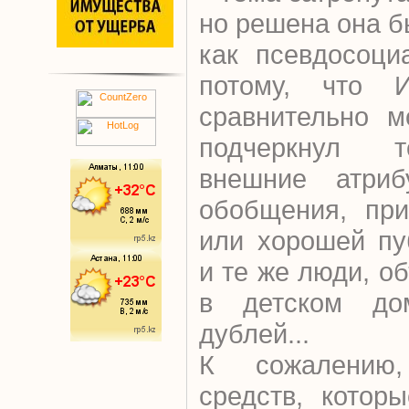
но решена она б
как псевдосоци
потому, что 
сравнительно м
подчеркнул т
внешние атриб
обобщения, при
или хорошей пу
и те же люди, о
в детском до
дублей...
К сожалению,
средств, котор