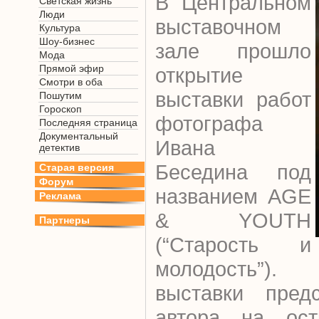
В Центральном
Светская жизнь
Люди
выставочном
Культура
Шоу-бизнес
зале прошло
Мода
Прямой эфир
открытие
Смотри в оба
выставки работ
Пошутим
Гороскоп
фотографа
Последняя страница
Документальный
Ивана
детектив
Беседина под
Старая версия
Форум
названием AGE
Реклама
& YOUTH
Партнеры
(“Старость и
молодость”).
выставки пред
автора на ост