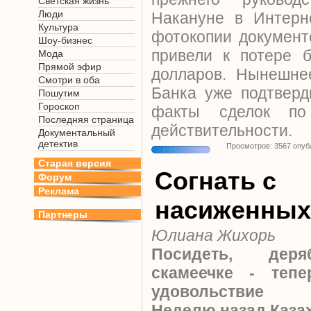
Светская жизнь
Люди
Накануне в Интер
Культура
фотокопии документ
Шоу-бизнес
привели к потере 
Мода
Прямой эфир
долларов. Нынешне
Смотри в оба
Банка уже подтверд
Пошутим
Гороскоп
факты сделок по
Последняя страница
действительности.
Документальный
детектив
Просмотров: 3567 опуб
Старая версия
Согнать с
Форум
Реклама
насиженных
Партнеры
Юлиана Жихорь
Посидеть, дер
скамеечке - тепе
удовольствие
Неделю назад Казах