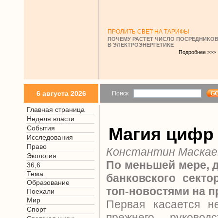
ПРОЛИТЬ СВЕТ НА ТАРИФЫ
ПОЧЕМУ РАСТЕТ ЧИСЛО ПОСРЕДНИКО
В ЭЛЕКТРОЭНЕРГЕТИКЕ
Подробнее >>>
6 августа 2026
Поиск
Главная страница
Неделя власти
События
Магия цифр
Исследования
Право
Константин Маскае
Экология
По меньшей мере, 
36,6
Тема
банковского секто
Образование
топ-новостями на 
Поехали
Мир
Первая касается н
Спорт
прежнего руковод