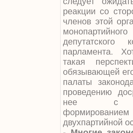
следует ожидат
реакции со стор
членов этой орг
монопартий
депутатского 
парламента. Х
такая перспек
обязывающей его
палаты законода
проведению дос
нее с п
формировани
двухпартийной о
- Многие зако