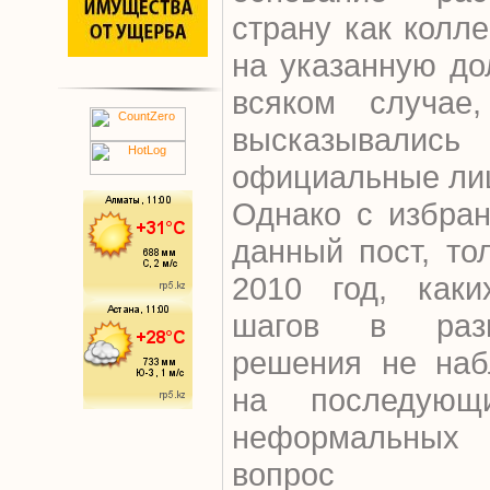
страну как колл
на указанную до
всяком случае
высказывал
официальные лиц
Однако с избран
данный пост, то
2010 год, каки
шагов в разв
решения не наб
на последующ
неформальны
вопрос ка