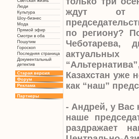
только три осе
Светская жизнь
Люди
ждут от ка
Культура
Шоу-бизнес
председательс
Мода
Прямой эфир
по региону? П
Смотри в оба
Чеботарева, д
Пошутим
Гороскоп
актуальных
Последняя страница
Документальный
“Альтернатива
детектив
Казахстан уже 
Старая версия
Форум
как “наш” пред
Реклама
Партнеры
- Андрей, у Вас
наше председа
раздражает н
Центрально-Ази