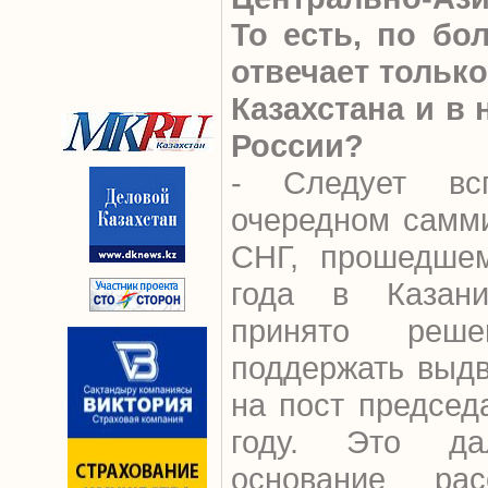
То есть, по бо
отвечает тольк
Казахстана и в 
России?
- Следует вс
очередном самми
СНГ, прошедшем
года в Казани
принято реше
поддержать выдв
на пост председ
году. Это да
основание рас