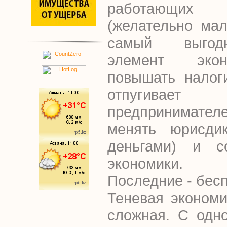
работающих 
(желательно ма
самый выгодн
элемент экон
повышать налог
отпугивает
предпринимат
менять юрисди
деньгами) и с
экономики.
Последние - бес
Теневая экономи
сложная. С одно