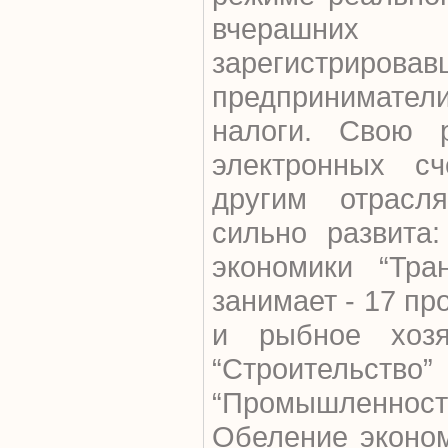
вчерашни
зарегистриро
предпринимате
налоги. Свою 
электронных сч
другим отрасля
сильно развита
экономики “Тра
занимает - 17 пр
и рыбное хозя
“Строительст
“Промышленность”
Обеление эконо