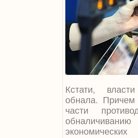
Кстати, власт
обнала. Причем 
части противо
обналичив
экономически