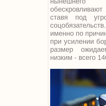
нынешнего 
обескровливают
ставя под угр
соцобязательст
именно по причи
при усилении бор
размер ожидае
низким - всего 1