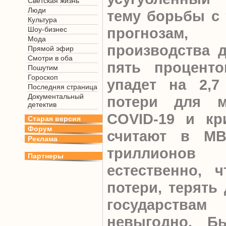
Светская жизнь
Люди
тему борьбы с 
Культура
прогнозам
Шоу-бизнес
Мода
производства д
Прямой эфир
Смотри в оба
пять процент
Пошутим
Гороскоп
упадет на 2,7
Последняя страница
Документальный
потери для м
детектив
COVID-19 и кр
Старая версия
Форум
считают в МВ
Реклама
триллионов
Партнеры
естественно, ч
потери, терять
государства
невыгодно. Б