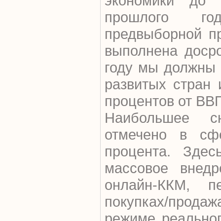
экономики до
прошлого го
предвыборной п
выполнена досро
году мы должны 
развитых стран 
процентов от ВВ
Наибольшее с
отмечено в сф
процента. Зде
массовое внедр
онлайн-ККМ, 
покупках/прода
режиме реальног