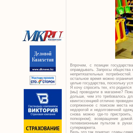
Впрочем, с позиции государств
оправдывать. Запросы общества н
непритязательных потребностей
остальное время можно ограничи
целые государства, поскольку ус
Я хочу спросить тех, кто родился
(мы) проводили в магазине? Пожа
дольше, чем это требовалось дл
квинтэссенцией отлично проведенн
сопряженное с поиском места на
недорогой и недолговечной одежд
снова можно где-то пристроить
попкорном); возвращение домой
телевизионным пультом в руках
супермаркета.
Ведь это так понятно: главы сем