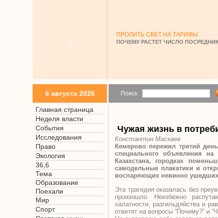
ПРОЛИТЬ СВЕТ НА ТАРИФЫ
ПОЧЕМУ РАСТЕТ ЧИСЛО ПОСРЕДНИК
6 августа 2026
Поиск
Главная страница
Неделя власти
События
Чужая жизнь в потреб
Исследования
Константин Маскаев
Право
Кемерово пережил третий день
специального объявления на 
Экология
Казахстана, городках помень
36,6
самодельные плакатики и откр
Тема
воспаряющих невинно ушедших 
Образование
Эта трагедия оказалась без преу
Поехали
произошло. Неизбежно распутаю
Мир
халатности, разгильдяйства и рав
Спорт
ответят на вопросы “Почему?” и “