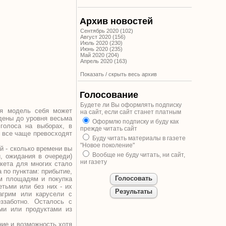
Архив новостей
Сентябрь 2020 (102)
Август 2020 (156)
Июль 2020 (230)
Июнь 2020 (235)
Май 2020 (204)
Апрель 2020 (163)
Показать / скрыть весь архив
Голосование
Будете ли Вы оформлять подписку
ая модель себя может
на сайт, если сайт станет платным
едены до уровня весьма
Оформлю подписку и буду как
 голоса на выборах, в
прежде читать сайт
 все чаще превосходят
Буду читать материалы в газете
"Новое поколение"
ей - сколько времени вы
Вообще не буду читать, ни сайт,
й, ожидания в очереди)
ни газету
кета для многих стало
 по пунктам: прибытие,
ым площадям и покупка
етьми или без них - их
агрим или карусели с
ззаботно. Осталось с
ми или продуктами из
ние и возможность хотя