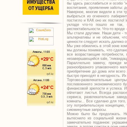
бы здесь расслабиться и особо “
воспитания, проявление заботы: 
Наверное, многие видели в эти т
выбраться из огненного лабирин
постигло и КАК оно их постигло!
укладе что-то пошло не так,
респектабельности. Что-то вроде 
Мы стали другими. Наши дети - т
альтернативы и не объясним, чт
ценности следует искать далеко о
Мы уже обжились в этой зоне ком
мы должны понимать, что сделано
все возрастающие потребности, 
незавершающийся sale, “ликвидаци
Параллельно замечу, прежде 
разнообразного упаковочного мат
приобретение до дома или всего 
быстро приходят в негодность. Их
Торгово-развлекательные цен
послевоенного экономического б
финансовой зрелости и успеха. Ис
облетают листья. Всегда распахн
сервиса, развлекательные завед
комнаты... Все сделано для того,
эту потребительскую концепцию, 
сиюминутные запросы.
Можно было бы продолжать. Но 
вытеснило из социальной жизни
замечательно поданное: украшен
земли, а потом сожгли в огне цив