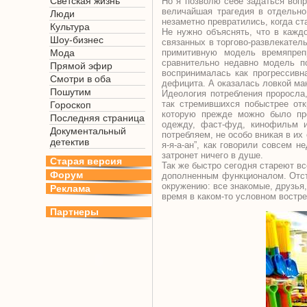
Светская жизнь
Но я позволю себе задаться вопр
величайшая трагедия в отдельно
Люди
незаметно превратились, когда с
Культура
Не нужно объяснять, что в кажд
Шоу-бизнес
связанных в торгово-развлекател
Мода
примитивную модель времяпреп
сравнительно недавно модель п
Прямой эфир
воспринималась как прогрессивн
Смотри в оба
дефицита. А оказалась ловкой ма
Пошутим
Идеология потребления проросла,
так стремившихся побыстрее отк
Гороскоп
которую прежде можно было про
Последняя страница
одежду, фаст-фуд, кинофильм и
Документальный
потребляем, не особо вникая в их
детектив
я-я-а-ан”, как говорили совсем н
затронет ничего в душе.
Старая версия
Так же быстро сегодня стареют вс
Форум
дополненным функционалом. Отста
окружению: все знакомые, друзья,
Реклама
время в каком-то условном востр
Партнеры