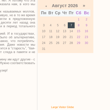
 нет. А потому что эта
казала нам, в кого мы
Август 2026 »
«
ак называемых моллов,
Пн
Вт
Ср
Чт
Пт
Сб
Вс
ивую, но в то же время
легли в предложенную
1
2
 десяти лет назад она
3
4
5
6
7
8
9
и в период тотального
10
11
12
13
14
15
16
ией. И в государствах,
было об альтернативе,
17
18
19
20
21
22
23
ажно, что потреблять:
24
25
26
27
28
29
30
ния. Даже новости мы
тся в “старость”, “бая-
31
ит следа в памяти и не
ену им идут другие - с
 Нужно соответствовать
узер!
Large Visitor Globe