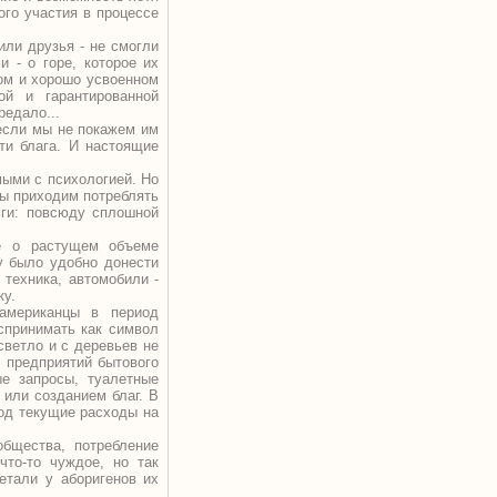
ого участия в процессе
или друзья - не смогли
 - о горе, которое их
ном и хорошо усвоенном
й и гарантированной
редало...
 если мы не покажем им
ти блага. И настоящие
мыми с психологией. Но
Мы приходим потреблять
ьги: повсюду сплошной
е о растущем объеме
ту было удобно донести
 техника, автомобили -
ку.
американцы в период
спринимать как символ
светло и с деревьев не
, предприятий бытового
ые запросы, туалетные
 или созданием благ. В
под текущие расходы на
бщества, потребление
то-то чуждое, но так
етали у аборигенов их