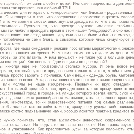
не париться”, чем занять себя и детей. Иллюзия творчества и деятельн
деткам так нравится наш любимый ТРЦ!
рагические дни интервью с кемеровчанами, чьи близкие - родственники 
та. Они говорили о том, что совершенно невозможно выразить словами
 И в то же время в словах иных звучала досада на то, что в их привыч
 сломалось. Рухнуло то, что прежде внушало иллюзию стабильно
- мы так любили проводить время в этом нашем “эльдорадо”, а оно нас п
очная копия нас сегодняшних - другими они не были и быть не смогут,
о потребляем не сами блага, а символы, которые лишь симулируют э
т этих мест.
форта, где наши ожидания и реакции просчитаны маркетологами, знако
 это не в наших интересах. Не мы им платим, хоть отдаем им деньги. 
готовы за это платить. А нам внушают - не такие уж и большие ден
я коллекции”. Как повезло - “две вещички по цене одной”!
мы никогда еще не производили столько мусора. И речь вовсе н
ериала, который нужен и предназначен только для того, чтобы клиен
лишь просто забрать с прилавка. Сами вещи - одежда, обувь, бытовая
 и тачали на сезон. А караваны новинок уже проходят таможенную очист
тры или моллы не наше изобретение. Первыми их вкус отведали 
ума. Тот самый средний класс, принадлежность к которому принято во
кусственный город в городе, на улицах которого всегда чисто, сухо и 
утые двери самых разнообразных магазинов, ателье, салонов красоты
ения, кинотеатры, точки общественного питания под самые различн
 чтобы человек мог потреблять много, сразу, не утруждая себя поиском
также охотно подхваченную нами, хорошо ложится практика кредитов 
нужно понимать, что, став абсолютной ценностью современного о
 все остальные. Но ведь это не наши ценности! Нам транслируют ч
ное и упакованное. Как пресловутые бусы, за которые колонисты отм
илизации и самих аборигенов.