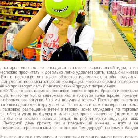
а, которое еще только находится в поиске национальной идеи, так
есложно просчитать и довольно легко удовлетворить, когда они низв
. Раз в несколько лет такое общество используют, чтобы получить
ться удовлетворением запросов корпораций, которые своими размерами
пешно производят самый разнообразный продукт потребления.
 в 60-70-е, то есть своих сверстников, своих старших братьев и родител
луй, ничто не могло задержать нас в торговой точке (кроме, пожалу
я оформления покупки. Что мы получили теперь? Посещение гипермар
ого выходного дня в кругу семьи. Почти одна и та же выверенная схема
 парковке; размещение детей в игровой зоне; блуждание по торгов
ы; обед и ужин на фудкорте или в ресторане; киносеанс (вместе с д
, чтобы они весело провели время, потребляя мультпродукцию, акв
. Выходной день прожит, как и предыдущий уик-энд, - ярко и бе
 поужинать привезенными из этого же “эльдорадо” готовыми блюда
ейств всю неделю трудились и заработали себе небольшое вознагражде