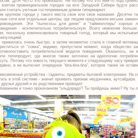
осом, ДЛЯ ЧЕГО это произошло. Не потому что это кем-то подстроено,
 взятом провинциальном городке на юге Западной Сибири будто расс
тали считать уютным гостеприимным домом гипермаркет.
ом крупном городе у такого места свое или свои названия. Десятки т
ьные сети или отдельные центры, где людям предложили весьма заманч
ровождения. Эти “пылесосы для денег” и “таймкиллеры” хорошо 
оведения - исключительно потребительскую. Всего немногим больше
ая, поскольку компенсировала товарный голод, который мы испытывал
нипуляцией.
 прижилась очень быстро, а затем незаметно стала и главной мотивац
реститься от “совка”, видимо, пропустили момент, когда общество за
тивопоставить потребительской модели поведения. Оказалось, не в
ли телепродукт, где многое также заточено на идеологию потребле
 суть. Потому что новость текущего момента к следующему часу преврати
едавно, и ее вытеснит очередное “бла-бла-бла”, которое также не остав
евозможные устройства - гаджеты, предметы бытовой электроники. На см
ть в этой системе - значит проявить признак неудачника, аутсайдера.
 друзья друзей и их родственники проводят
ебованном и тонко прокачанном “эльдорадо”! Ты пройдешь мимо? Ну ты л