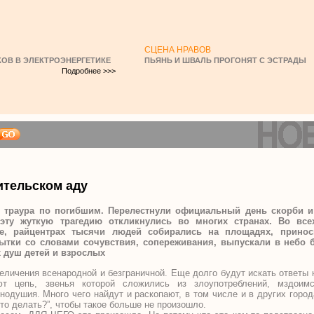
СЦЕНА НРАВОВ
ОВ В ЭЛЕКТРОЭНЕРГЕТИКЕ
ПЬЯНЬ И ШВАЛЬ ПРОГОНЯТ С ЭСТРАДЫ
Подробнее >>>
ительском аду
 траура по погибшим. Перелестнули официальный день скорби и
эту жуткую трагедию откликнулись во многих странах. Во все
ше, райцентрах тысячи людей собирались на площадях, принос
ытки со словами сочувствия, сопереживания, выпускали в небо
душ детей и взрослых
величения всенародной и безграничной. Еще долго будут искать ответы 
т цепь, звенья которой сложились из злоупотреблений, мздоимст
нодушия. Много чего найдут и раскопают, в том числе и в других город
Что делать?”, чтобы такое больше не произошло.