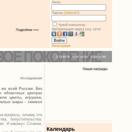
Логин:
Пароль (
Забыли?
):
Чужой компьютер
Авторизация через соц. сети:
Подробнее >>>
Войти
Регистрация
о газете
|
контакты
|
подписка
Наши награды
Исследования
 во всей России. Без
х областных центрах
или цветы, игрушки,
 белые шары - символ
на вопросы, почему это
ва, попустительства,
ах. И накажут. Словом,
Календарь