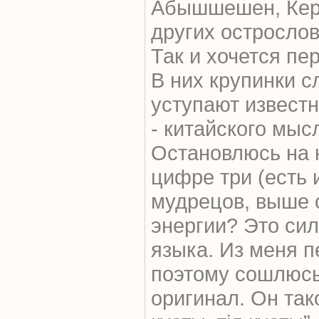
Абышшешен, Кер
других острослов
Так и хочется пе
В них крупинки с
уступают извест
- китайского мыс
Остановлюсь на 
цифре три (есть и
мудрецов, выше о
энергии? Это сил
языка. Из меня п
поэтому сошлюсь 
оригинал. Он так