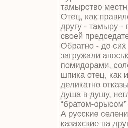
тамырство местны
Отец, как правил
другу - тамыру -
своей председате
Обратно - до сих
загружали авоськ
помидорами, соле
шпика отец, как
деликатно отказы
душа в душу, нег
“братом-орысом” 
А русские селения
казахские на дру