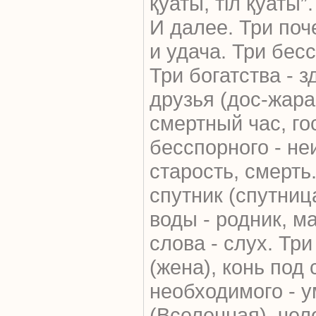
қуаты, тіл қуаты”.
И далее. Три поче
и удача. Три бесс
Три богатства - 
друзья (дос-жара
смертный час, гос
бесспорного - не
старость, смерть.
спутник (спутница
воды - родник, ма
слова - слух. Тр
(жена), конь под
необходимого - у
(Вселенная), чел