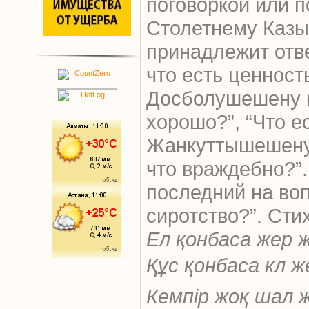
поговоркой или п
Столетнему Казы
принадлежит отве
что есть ценность
Досболушешену (1
хорошо?”, “Что е
Жанкуттышешену (
что враждебно?”.
последний на воп
сиротство?”. Сти
Ел қонбаса жер 
Құс қонбаса кл ж
Кемпір жоқ шал 