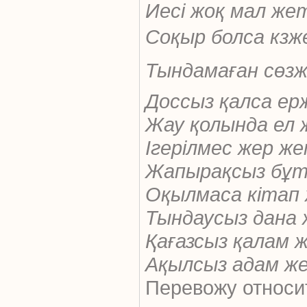
Иесі жоқ мал жет
Соқыр болса кзж
Тындамаған сөз
Доссыз қалса ер
Жау қолында ел 
Ігерілмес жер же
Жапырақсыз бұт
Оқылмаса кітап 
Тындаусыз дана 
Қағазсыз қалам 
Ақылсыз адам же
Перевожу относит