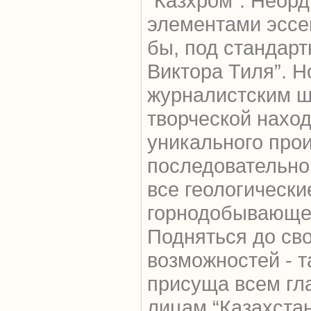
“Казхром”. Неор
элементами эссеи
бы, под стандар
Виктора Тиля”. Н
журналистским ш
творческой наход
уникального про
последовательно,
все геологически
горнодобывающег
Подняться до св
возможностей - 
присуща всем г
лицам “Казахстан