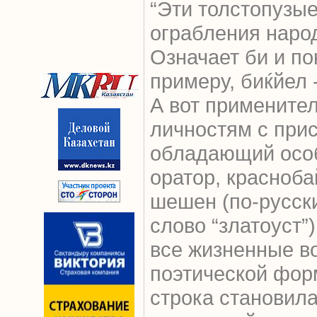
“Эти толстопузые
ограбления народ
Означает би и по
примеру, биќйел 
А вот примените
личностям с прис
обладающий осо
оратор, красноба
шешен (по-русск
слово “златоуст”
все жизненные в
поэтической фор
строка становил