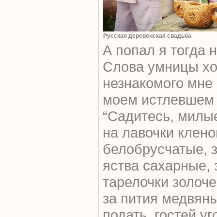
Русская деревенская свадьба
А попал я тогда 
Слова умницы хоз
незнакомого мне 
моем истлевшем 
“Садитесь, милые
на лавочки клено
белобрусчатые, з
яства сахарные, 
тарелочки золоче
за пития медвян
подать, гостей уг