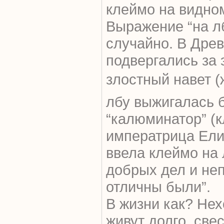
клеймо на видно
Выражение “на л
случайно. В Дре
подвергались за 
злостный навет (ж
лбу выжигалась б
“калюминатор” (к
императрица Елиз
ввела клеймо на 
добрых дел и не
отличны были”.
В жизни как? Нех
живут долго, све