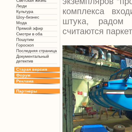
экземпляров “про
Светская жизнь
Люди
комплекса вход
Культура
Шоу-бизнес
штука, радом
Мода
Прямой эфир
считаются парке
Смотри в оба
Пошутим
Гороскоп
Последняя страница
Документальный
детектив
Старая версия
Форум
Реклама
Партнеры