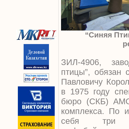
“Синяя Пти
р
ЗИЛ-4906, зав
птицы”, обязан
Павловичу Корол
в 1975 году спе
бюро (СКБ) АМО
комплекса. По 
себя три ав