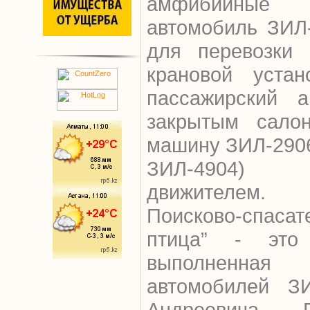
амфибийные 
автомобиль ЗИЛ
для перевозки 
крановой устан
пассажирский 
закрытым сало
машину ЗИЛ-2906
ЗИЛ-4904) с
движителем.
Поисково-спаса
птица” - это 
выполненна
автомобилей З
Андреевича 