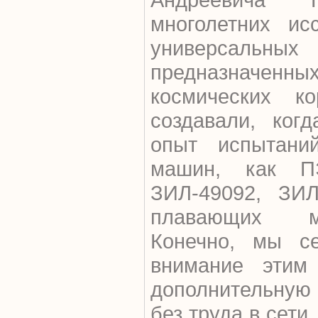
многолетних ис
универсальных
предназначенны
космических к
создавали, ког
опыт испытани
машин, как П
ЗИЛ-49092, ЗИЛ
плавающих м
Конечно, мы с
внимание этим
дополнительную
без труда в сети