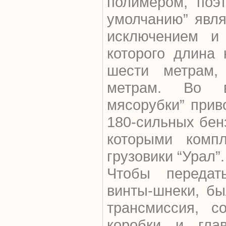
полимером, поэ
умолчанию” явл
исключением и
которого длина
шести метрам,
метрам. Во в
мясорубки” прив
180-сильных бен
которыми компл
грузовики “Урал”.
Чтобы переда
винты-шнеки, б
трансмиссия, с
коробки и глав