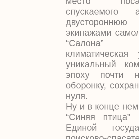
место посад
спускаемого а
двустороннюю 
экипажами самол
“Салона” м
климатическая 
уникальный ком
эпоху почти н
оборонку, сохра
нуля.
Ну и в конце нем
“Синяя птица” 
Единой госуда
поисково-спаса