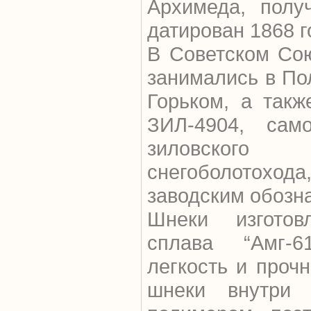
Архимеда, полу
датирован 1868 г
В Советском Со
занимались в По
Горьком, а так
ЗИЛ-4904, сам
зиловског
снегоболотоход
заводским обозн
Шнеки изгото
сплава “Амг-6
легкость и проч
шнеки внутри