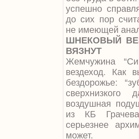
успешно справл
до сих пор счит
не имеющей анал
ШНЕКОВЫЙ ВЕЗ
ВЯЗНУТ
Жемчужина “Си
вездеход. Как 
бездорожье: “з
сверхнизкого 
воздушная поду
из КБ Грачева
серьезнее архи
может.