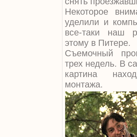
снять проезжавш
Некоторое вним
уделили и компь
все-таки наш р
этому в Питере.
Съемочный про
трех недель. В с
картина нахо
монтажа.