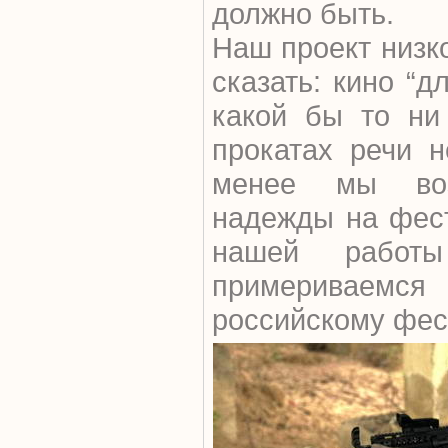
должно быть.
Наш проект низк
сказать: кино “д
какой бы то ни
прокатах речи н
менее мы воз
надежды на фес
нашей рабо
примеривае
российскому фес