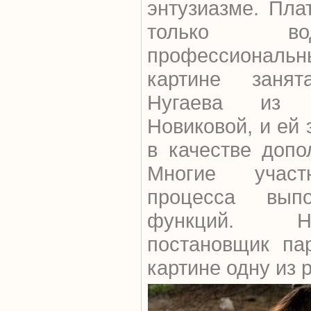
энтузиазме. Пла
только во
профессионал
картине заня
Нугаева из 
Новиковой, и ей
в качестве допо
Многие участ
процесса выпо
функций. Н
постановщик па
картине одну из 