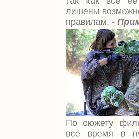
так как все е
лишены возможно
правилам. -
Прим
По сюжету филь
все время в пу