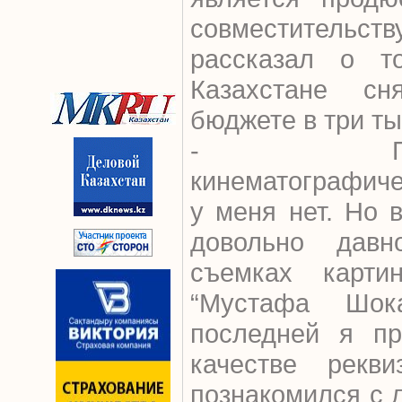
совместител
рассказал о т
Казахстане сн
бюджете в три т
- Профес
кинематографиче
у меня нет. Но 
довольно дав
съемках карти
“Мустафа Шок
последней я пр
качестве рекви
познакомился с 