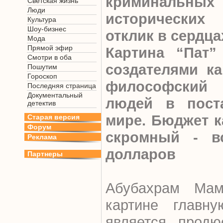
криминальн
Светская жизнь
Люди
исторически
Культура
Шоу-бизнес
отклик в сердц
Мода
Прямой эфир
Картина “Пат”
Смотри в оба
создателями ка
Пошутим
Гороскоп
философский
Последняя страница
Документальный
людей в поста
детектив
мире. Бюджет к
Старая версия
Форум
скромный - в
Реклама
долларов
Партнеры
Абубахрам Мам
картине главн
является прод