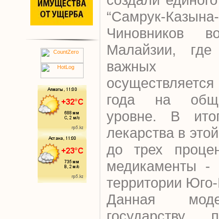
“Самрук-Казына
Чиновников в
Малайзии, где
важных п
осуществляется
года на общег
уровне. В ито
лекарства в это
до трех проце
медикаменты - 
территории Юго-
Данная моде
государству 