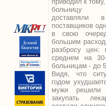
приводил к тому,
больницу 
доставляли 
поставщиков одн
в свою очеред
большим расход
разбросу цен: 
среднем на 30-
больницам - до 
Видя, что сит
годом ухудшает
мужи решили ц
закупать лек
создали единог