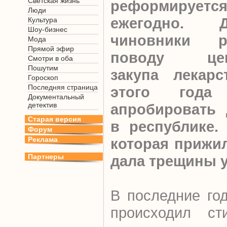
Светская жизнь
реформирует
Люди
ежегодно. 
Культура
Шоу-бизнес
чиновники р
Мода
Прямой эфир
поводу цент
Смотри в оба
Пошутим
закупа лекар
Гороскоп
Последняя страница
этого года 
Документальный
детектив
апробировать 
Старая версия
в республике.
Форум
Реклама
которая прижил
Партнеры
дала трещины у
В последние го
происходил ст