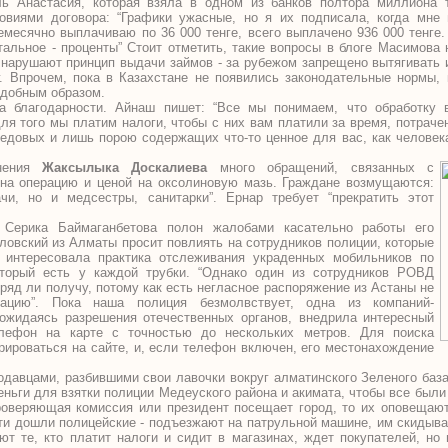
ь Анастасия, которая взяла в одном из банков полтора миллиона т
овиями договора: “Графики ужасные, но я их подписала, когда мне
емесячно выплачиваю по 36 000 тенге, всего выплачено 936 000 тенге.
стальное - проценты” Стоит отметить, такие вопросы в блоге Масимова 
 нарушают принцип выдачи займов - за рубежом запрещено вытягивать 
г. Впрочем, пока в Казахстане не появились законодательные нормы,
одобным образом.
 благодарности. Айнаш пишет: “Все мы понимаем, что обработку 
ля того мы платим налоги, чтобы с них вам платили за время, потрачен
едовых и лишь порою содержащих что-то ценное для вас, как человек
анения
Жаксылыка Доскалиева
много обращений, связанных с
на операцию и ценой на оксолиновую мазь. Граждане возмущаются:
чи, но и медсестры, санитарки”. Ернар требует “прекратить этот
 Серика Баймаганбетова полон жалобами касательно работы его
овский из Алматы просит повлиять на сотрудников полиции, которые
 интересовала практика отслеживания украденных мобильников по
оторый есть у каждой трубки. “Однако один из сотрудников РОВД
вряд ли получу, потому как есть негласное распоряжение из Астаны не
цию”. Пока наша полиция безмолвствует, одна из компаний-
ожидаясь разрешения отечественных органов, внедрила интересный
елефон на карте с точностью до нескольких метров. Для поиска
рироваться на сайте, и, если телефон включен, его местонахождение
одавцами, разбившими свои лавочки вокруг алматинского Зеленого база
еньги для взятки полиции Медеуского района и акимата, чтобы все был
проверяющая комиссия или президент посещает город, то их оповещают
сти дошли полицейские - подъезжают на патрульной машине, им скидыв
ют те, кто платит налоги и сидит в магазинах, ждет покупателей, но 