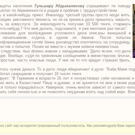
защиты населения
Гульшару Абдыкаликову
спрашивают по поводу
ыплат по беременности и родам и проблем с трудоустройством.
ь в какой-нибудь приют. Инвалиду третьей группы просто негде жить.
изацию рекламного бизнеса, но из-за кризиса дело пришлось закрыть.
ть за комуслуги. За инвалидность получаю 10 500 тенге, стараюсь
 что-нибудь? Что мне делать, подскажите, я уже миллион раз писал”.
снование для возбуждения уголовного дела описаны женщиной в
ла начальником отдела в одном из банков. После попытки
информационным сетям банка руководство ополчилось на сотрудницу,
вестив о попытке. Позже ее вместе с мужем избили неизвестные.
 следствие, был близко знаком с нападавшими. “Дело ясное, что дело
уации. Вообще, судя по тревожным сообщениям в министерских блогах,
простые, часто опасные люди. У них не то что кредит страшно брать,
тать чужие деньги. То и дело люди ябедничают в духе: “Баба Маня по
ботал сварщиком и получает 18 тысяч тенге.
рует: “В Германии в возрасте 26 лет я почувствовал себя человеком и 
о жить в Казахстане! Пишу и думаю, а не аукнется ли мне и моим ро
ся только порадоваться. Наверное, очень многое зависит от самого чел
ать себя личностью и не позволять неудачам взять над собой верх. Вои
на сайт как незарегистрированный пользователь. Мы рекомендуем Вам зарег