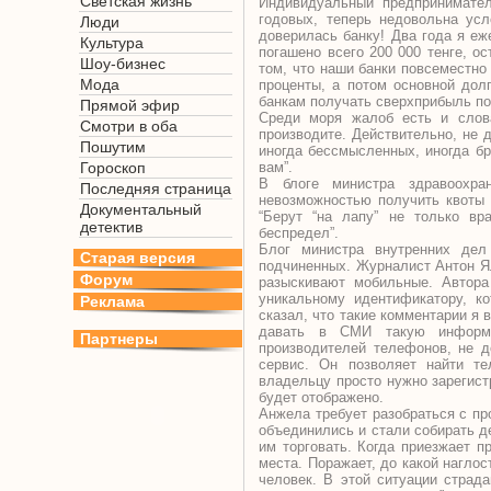
Светская жизнь
Индивидуальный предпринимател
годовых, теперь недовольна усл
Люди
доверилась банку! Два года я еж
Культура
погашено всего 200 000 тенге, о
Шоу-бизнес
том, что наши банки повсеместно
Мода
проценты, а потом основной дол
банкам получать сверхприбыль п
Прямой эфир
Среди моря жалоб есть и слова
Смотри в оба
производите. Действительно, не д
Пошутим
иногда бессмысленных, иногда бр
Гороскоп
вам”.
В блоге министра здравоохр
Последняя страница
невозможностью получить квоты 
Документальный
“Берут “на лапу” не только вра
детектив
беспредел”.
Блог министра внутренних дел
Старая версия
подчиненных. Журналист Антон Ял
Форум
разыскивают мобильные. Автора
уникальному идентификатору, к
Реклама
сказал, что такие комментарии я 
давать в СМИ такую информа
Партнеры
производителей телефонов, не д
сервис. Он позволяет найти т
владельцу просто нужно зарегист
будет отображено.
Анжела требует разобраться с пр
объединились и стали собирать д
им торговать. Когда приезжает 
места. Поражает, до какой нагло
человек. В этой ситуации страда