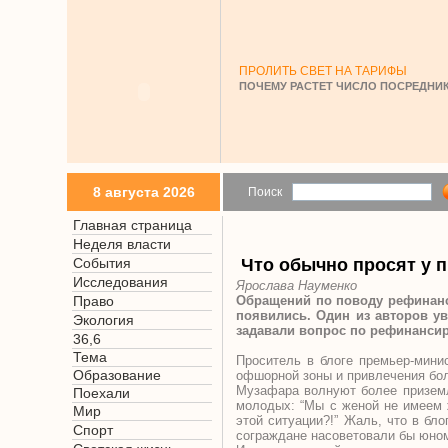
ПРОЛИТЬ СВЕТ НА ТАРИФЫ
ПОЧЕМУ РАСТЕТ ЧИСЛО ПОСРЕДНИК
8 августа 2026
Поиск
Главная страница
Неделя власти
События
Что обычно просят у 
Исследования
Ярослава Науменко
Право
Обращений по поводу рефинанс
появились. Один из авторов у
Экология
задавали вопрос по рефинанси
36,6
Тема
Проситель в блоге премьер-мини
Образование
офшорной зоны и привлечения бол
Музафара волнуют более приземл
Поехали
молодых: “Мы с женой не имеем 
Мир
этой ситуации?!” Жаль, что в бл
Спорт
сограждане насоветовали бы юно