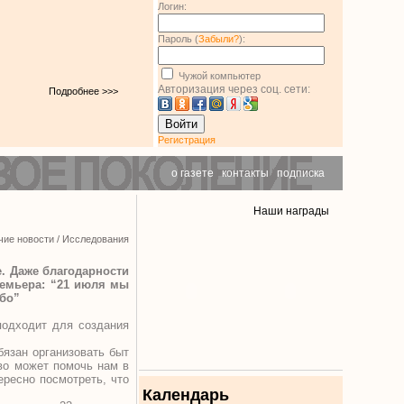
Логин:
Пароль (
Забыли?
):
Чужой компьютер
Авторизация через соц. сети:
Подробнее >>>
Войти
Регистрация
о газете
|
контакты
|
подписка
Наши награды
чие новости
/
Исследования
. Даже благодарности
ремьера: “21 июля мы
ибо”
подходит для создания
язан организовать быт
во может помочь нам в
ересно посмотреть, что
Календарь