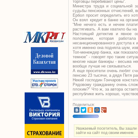
торговцы перебивают цены”.
Министра труда и социальной 
судьбы пенсионных отчислений, в
Ербол просит определить его хот
Он взял кредит в банке на орган
“Мне нечего есть и нечем плати
растягивать. А вам хватило бы на
Настоящий детектив и явное о
положении, которая работа
несанкционированного доступа к 
хотя именно она подняла шум, из
Топ-менеждер банка, как показало
темное” - говорят про такие сит
многие наши банкиры - весьма не
вообще лучше не связываться.
А еще просители очень любят счи
пенсию 23 тысячи, а дядя Петя ра
Некий господин Гончаров констати
Рядовому гражданину очень сложн
плохим?” Что ж, за автора остает
республике жить хорошо, чувствов
Поделиться:
Уважаемый посетитель, Вы зашли 
зайти на сайт под своим именем.