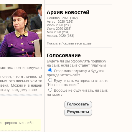
Архив новостей
Сентябрь 2020 (102)
Август 2020 (156)
Июль 2020 (230)
Июнь 2020 (235)
Май 2020 (204)
Апрель 2020 (163)
Показать / скрыть весь архив
Голосование
Будете ли Вы оформлять подписку
на сайт, если сайт станет платным
дметала пол и получает
Оформлю подписку и буду как
прежде читать сайт
понял, что я личность!
дным это письмо чем-то
Буду читать материалы в газете
"Новое поколение"
овека. Можно и в нашей
стину, каждому свое.
Вообще не буду читать, ни сайт,
ни газету
истрироваться либо