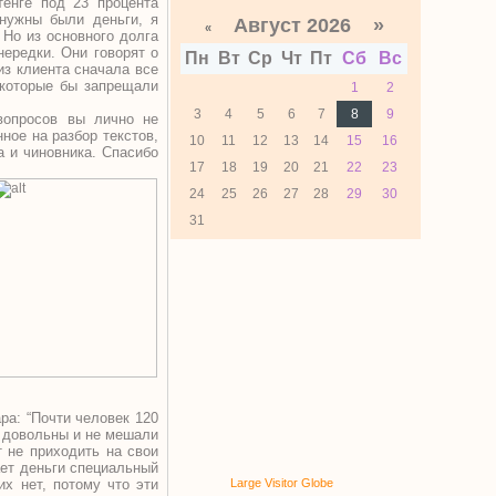
енге под 23 процента
 нужны были деньги, я
Август 2026 »
«
 Но из основного долга
нередки. Они говорят о
Пн
Вт
Ср
Чт
Пт
Сб
Вс
из клиента сначала все
 которые бы запрещали
1
2
3
4
5
6
7
8
9
вопросов вы лично не
ное на разбор текстов,
10
11
12
13
14
15
16
а и чиновника. Спасибо
17
18
19
20
21
22
23
24
25
26
27
28
29
30
31
ра: “Почти человек 120
и довольны и не мешали
 не приходить на свои
ает деньги специальный
их нет, потому что эти
Large Visitor Globe