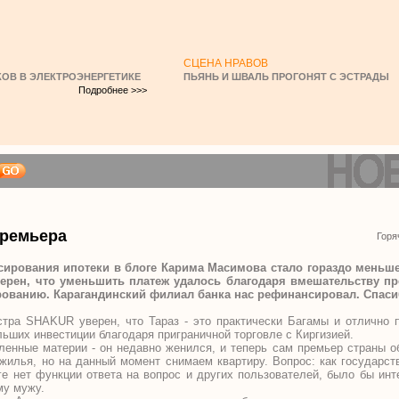
СЦЕНА НРАВОВ
ОВ В ЭЛЕКТРОЭНЕРГЕТИКЕ
ПЬЯНЬ И ШВАЛЬ ПРОГОНЯТ С ЭСТРАДЫ
Подробнее >>>
премьера
Горя
ирования ипотеки в блоге Карима Масимова стало гораздо меньше
верен, что уменьшить платеж удалось благодаря вмешательству п
рованию. Карагандинский филиал банка нас рефинансировал. Спас
стра SHAKUR уверен, что Тараз - это практически Багамы и отлично 
ьших инвестиции благодаря приграничной торговле с Киргизией.
енные материи - он недавно женился, и теперь сам премьер страны об
жилья, но на данный момент снимаем квартиру. Вопрос: как государст
оге нет функции ответа на вопрос и других пользователей, было бы инт
му мужу.