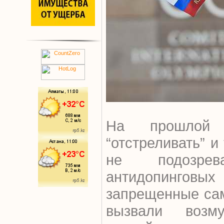
На прошлой
“отстреливать” и
не подозре
антидопинго
запрещенные са
вызвали воз