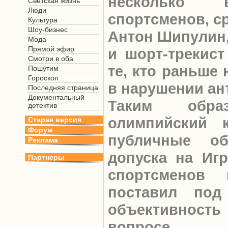
несколько в
Светская жизнь
Люди
спортсменов, с
Культура
Шоу-бизнес
Антон Шипулин,
Мода
Прямой эфир
и шорт-трекист
Смотри в оба
те, кто раньше
Пошутим
Гороскоп
в нарушении ан
Последняя страница
Документальный
Таким образ
детектив
олимпийский 
Старая версия
Форум
публичные о
Реклама
допуска на Иг
Партнеры
спортсменов
поставил под
объективность
вопросе