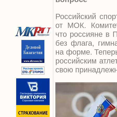
Российский спор
от МОК. Комите
что россияне в 
без флага, гимн
на форме. Тепер
российским атле
свою принадлежн