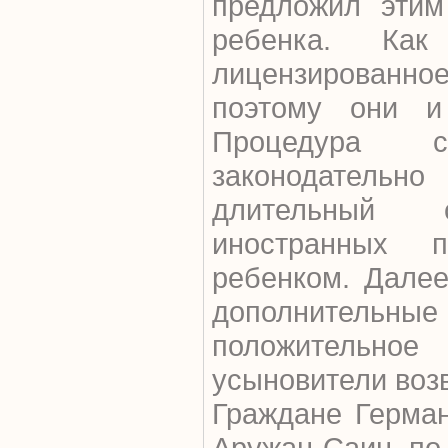
предложил этим
ребенка. Ка
лицензирован
поэтому они и
Процедура с
законодательно
длительный
иностранных 
ребенком. Дале
дополнительные
положительное
усыновители воз
Граждане Герма
Аружан Саин, по