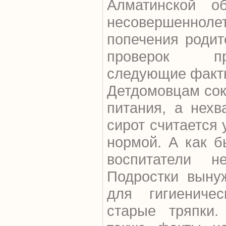
Алматинской о
несовершеннол
попечения родит
проверок пр
следующие факт
Детдомовцам сок
питания, а нех
сирот считается 
нормой. А как б
воспитатели н
Подростки выну
для гигиениче
старые тряпки.