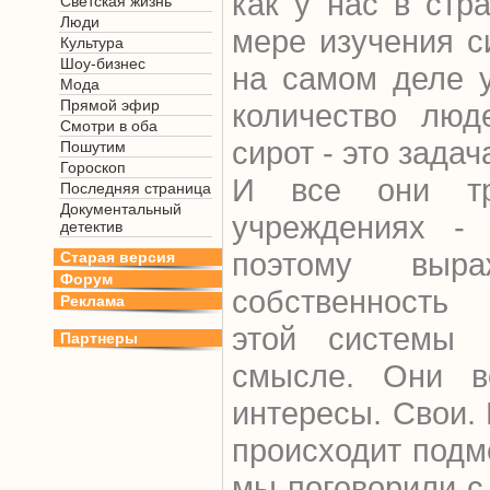
как у нас в стр
Светская жизнь
Люди
мере изучения с
Культура
Шоу-бизнес
на самом деле 
Мода
Прямой эфир
количество люд
Смотри в оба
сирот - это зада
Пошутим
Гороскоп
И все они тр
Последняя страница
Документальный
учреждениях - 
детектив
поэтому выр
Старая версия
Форум
собственность 
Реклама
этой системы 
Партнеры
смысле. Они в
интересы. Свои. 
происходит подм
мы поговорили с