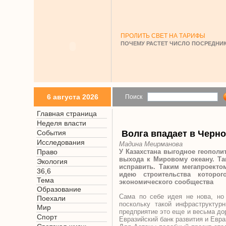
ПРОЛИТЬ СВЕТ НА ТАРИФЫ
ПОЧЕМУ РАСТЕТ ЧИСЛО ПОСРЕДНИК
6 августа 2026
Поиск
Главная страница
Неделя власти
События
Волга впадает в Черн
Исследования
Мадина Меирманова
Право
У Казахстана выгодное геополит
выхода к Мировому океану. Та
Экология
исправить. Таким мегапроекто
36,6
идею строительства которо
Тема
экономического сообщества
Образование
Сама по себе идея не нова, но
Поехали
поскольку такой инфраструктур
Мир
предприятие это еще и весьма до
Спорт
Евразийский банк развития и Евра