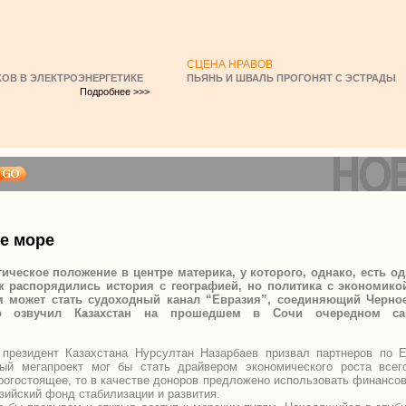
СЦЕНА НРАВОВ
ОВ В ЭЛЕКТРОЭНЕРГЕТИКЕ
ПЬЯНЬ И ШВАЛЬ ПРОГОНЯТ С ЭСТРАДЫ
Подробнее >>>
ое море
ическое положение в центре материка, у которого, однако, есть од
к распорядились история с географией, но политика с экономик
м может стать судоходный канал “Евразия”, соединяющий Черно
го озвучил Казахстан на прошедшем в Сочи очередном са
 президент Казахстана Нурсултан Назарбаев призвал партнеров по 
ный мегапроект мог бы стать драйвером экономического роста всег
рогостоящее, то в качестве доноров предложено использовать финансо
зийский фонд стабилизации и развития.