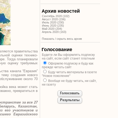
Архив новостей
Сентябрь 2020 (102)
Август 2020 (156)
Июль 2020 (230)
Июнь 2020 (235)
Май 2020 (204)
Апрель 2020 (163)
Показать / скрыть весь архив
Голосование
являются правительства
Будете ли Вы оформлять подписку
льной оценки технико-
на сайт, если сайт станет платным
оре. Тогда планировали
ную оценку требуемых
Оформлю подписку и буду как
прежде читать сайт
ьства канала “Евразия”
Буду читать материалы в газете
 тему создания нового
"Новое поколение"
 обслуживание около 70
Вообще не буду читать, ни сайт,
ни газету
ройка века может стать
оважно, превратиться в
остранстве за все 27
еларусь, Казахстан,
из его участников и
сшего Евразийского