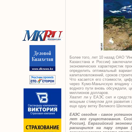
Более того, лет 10 назад ОАО “Ин
Казахстана и России) заключали
экономических характеристик про
определить оптимальный вариан
капиталовложений, сроков строит
Что касается его стоимости, циф
через Кумо-Манычскую впадину о
водного пути вновь обсуждали, ц
миллионов долларов.
Хватит ли у ЕАЭС сил и средств 
мощным стимулом для развития эк
еще одну ветку Великого Шелковог
ЕАЭС сегодня - самое успешно
лет его существования. Созд
Россия), Евразийский эконо
расширился на пару стран 