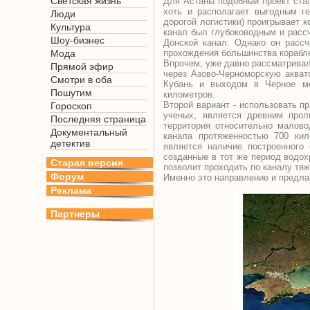
Светская жизнь
Для Астаны подобный проект ста
хоть и располагает выгодным ге
Люди
дорогой логистики) проигрывает 
Культура
канал был глубоководным и рассч
Шоу-бизнес
Донской канал. Однако он рассч
Мода
прохождения большинства корабле
Впрочем, уже давно рассматрива
Прямой эфир
через Азово-Черноморскую акват
Смотри в оба
Кубань и выходом в Черное мо
Пошутим
километров.
Второй вариант - использовать 
Гороскоп
ученых, является древним прол
Последняя страница
территория относительно малово
Документальный
канала протяженностью 700 кил
детектив
является наличие построенного
созданные в тот же период водох
Старая версия
позволит проходить по каналу тя
Форум
Именно это направление и предла
Реклама
Партнеры