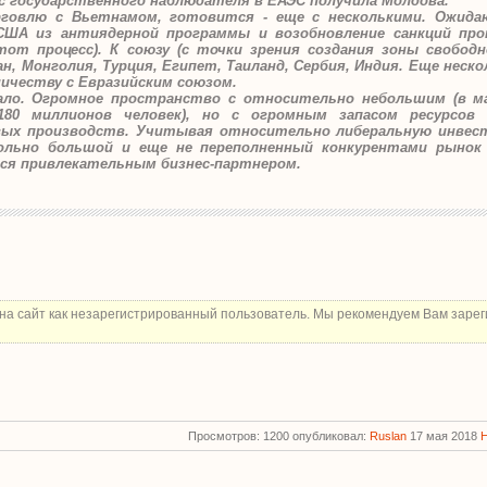
с государственного наблюдателя в ЕАЭС получила Молдова.
рговлю с Вьетнамом, готовится - еще с несколькими. Ожид
США из антиядерной программы и возобновление санкций про
от процесс). К союзу (с точки зрения создания зоны свобод
 Монголия, Турция, Египет, Таиланд, Сербия, Индия. Еще неск
ичеству с Евразийским союзом.
ало. Огромное пространство с относительно небольшим (в м
 180 миллионов человек), но с огромным запасом ресурсо
ых производств. Учитывая относительно либеральную инвес
ольно большой и еще не переполненный конкурентами рынок 
ся привлекательным бизнес-партнером.
на сайт как незарегистрированный пользователь. Мы рекомендуем Вам зарег
Просмотров: 1200 опубликовал:
Ruslan
17 мая 2018