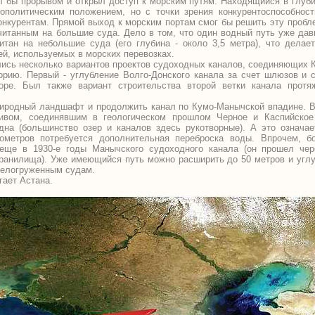
л бы прорывом и открыл доступ к морским путям. Находящийся в глуби
ополитическим положением, но с точки зрения конкурентоспособност
конкурентам. Прямой выход к морским портам смог бы решить эту пробл
итанным на большие суда. Дело в том, что один водный путь уже дав
итан на небольшие суда (его глубина - около 3,5 метра), что делае
й, используемых в морских перевозках.
лись несколько вариантов проектов судоходных каналов, соединяющих 
орию. Первый - углубление Волго-Донского канала за счет шлюзов и с
ре. Был также вариант строительства второй ветки канала протя
природный ландшафт и продолжить канал по Кумо-Манычской впадине. В
ивом, соединявшим в геологическом прошлом Черное и Каспийское
дна (большинство озер и каналов здесь рукотворные). А это означае
ометров потребуется дополнительная переброска воды. Впрочем, 
 еще в 1930-е годы Манычского судоходного канала (он прошел чер
ранилища). Уже имеющийся путь можно расширить до 50 метров и углу
желогруженным судам.
гает Астана.