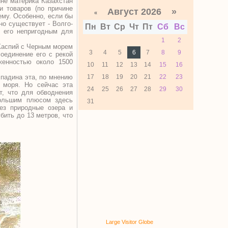
не материка Казахстан
и товаров (по причине
Август 2026 »
«
ему. Особенно, если бы
но существует - Волго-
Пн
Вт
Ср
Чт
Пт
Сб
Вс
т его непригодным для
1
2
Каспий с Черным морем
3
4
5
6
7
8
9
оединение его с рекой
женностью около 1500
10
11
12
13
14
15
16
падина эта, по мнению
17
18
19
20
21
22
23
 моря. Но сейчас эта
24
25
26
27
28
29
30
т, что для обводнения
большим плюсом здесь
31
ез природные озера и
бить до 13 метров, что
Large Visitor Globe