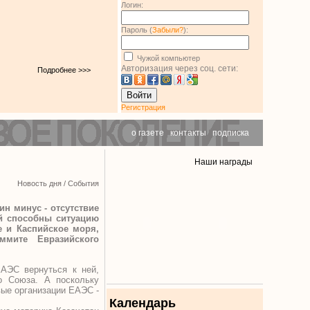
Логин:
Пароль (
Забыли?
):
Чужой компьютер
Авторизация через соц. сети:
Подробнее >>>
Войти
Регистрация
о газете
|
контакты
|
подписка
Наши награды
Новость дня
/
События
ин минус - отсутствие
ой способны ситуацию
е и Каспийское моря,
ммите Евразийского
ЕАЭС вернуться к ней,
о Союза. А поскольку
вые организации ЕАЭС -
Календарь