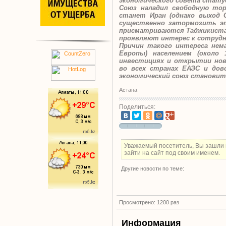
экономического совета стату
Союз наладил свободную то
станет Иран (однако выход 
существенно затормозить эт
присматриваются Таджикистан,
проявляют интерес к сотрудн
Причин такого интереса нем
Европы) населением (около
инвестициях и открытии нов
во всех странах ЕАЭС и дов
экономический союз становит
Астана
Поделиться:
Уважаемый посетитель, Вы зашли 
зайти на сайт под своим именем.
Другие новости по теме:
Просмотрено: 1200 раз
Информация