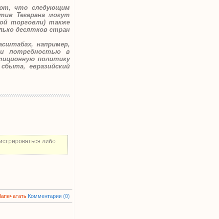
ают, что следующим
тив Тегерана могут
ной торговли) также
олько десятков стран
асштабах, например,
в и потребностью в
тиционную политику
сбыта, евразийский
истрироваться либо
Напечатать
Комментарии (0)