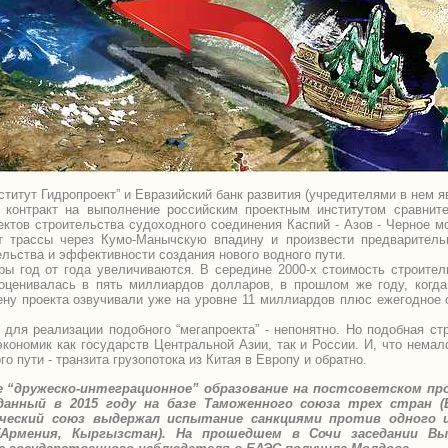
ститут Гидропроект” и Евразийский банк развития (учредителями в нем 
 контракт на выполнение российским проектным институтом сравните
ектов строительства судоходного соединения Каспий - Азов - Черное м
т трассы через Кумо-Манычскую впадину и произвести предваритель
ельства и эффективности создания нового водного пути.
ры год от года увеличиваются. В середине 2000-х стоимость строител
ценивалась в пять миллиардов долларов, в прошлом же году, когда
ену проекта озвучивали уже на уровне 11 миллиардов плюс ежегодное
для реализации подобного “мегапроекта” - непонятно. Но подобная ст
ономик как государств Центральной Азии, так и России. И, что немал
о пути - транзита грузопотока из Китая в Европу и обратно.
е “дружеско-интеграционное” образование на постсоветском пр
анный в 2015 году на базе Таможенного союза трех стран (Б
мический союз выдержал испытание санкциями против одного 
(Армения, Кыргызстан). На прошедшем в Сочи заседании Вы