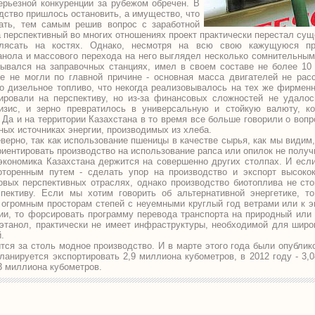
ерьезной конкуренции за рубежом обречен. В
дство пришлось остановить, а имущество, что
дать, тем самым решив вопрос с заработной
да перспективный во многих отношениях проект практически перестал сущ
плясать на костях. Однако, несмотря на всю свою кажущуюся про
анола и массового перехода на него выглядел несколько сомнительны
вывался на заправочных станциях, имел в своем составе не более 10
е не могли по главной причине - основная масса двигателей не рас
то дизельное топливо, что некогда реализовывалось на тех же фирмен
нировали на перспективу, но из-за финансовых сложностей не удалос
изис, и зерно превратилось в универсальную и стойкую валюту, к
. Да и на территории Казахстана в то время все больше говорили о воп
ных источниках энергии, производимых из хлеба.
верно, так как использование пшеницы в качестве сырья, как мы видим
риентировать производство на использование рапса или опилок не получ
экономика Казахстана держится на совершенно других столпах. И если
торенным путем - сделать упор на производство и экспорт высокок
овых перспективных отраслях, однако производство биотоплива не сто
пективу. Если мы хотим говорить об альтернативной энергетике, то
 - огромным просторам степей с неуемными круглый год ветрами или к э
гии, то форсировать программу перевода транспорта на природный или 
оэтанол, практически не имеет инфраструктуры, необходимой для широ
.
тся за столь модное производство. И в марте этого года были опублик
ланируется экспортировать 2,9 миллиона кубометров, в 2012 году - 3,0
33 миллиона кубометров.