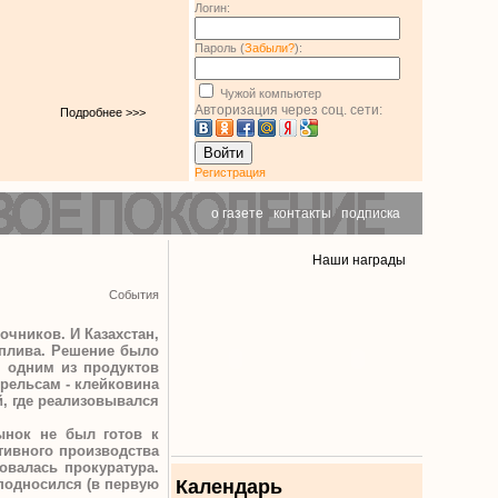
Логин:
Пароль (
Забыли?
):
Чужой компьютер
Авторизация через соц. сети:
Подробнее >>>
Войти
Регистрация
о газете
|
контакты
|
подписка
Наши награды
События
очников. И Казахстан,
оплива. Решение было
, одним из продуктов
 рельсам - клейковина
й, где реализовывался
ынок не был готов к
тивного производства
овалась прокуратура.
еподносился (в первую
Календарь