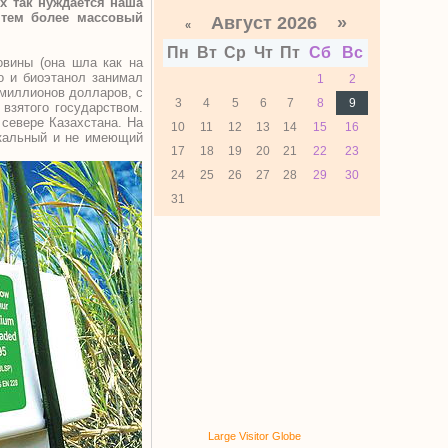
х так нуждается наша
 тем более массовый
Август 2026 »
«
Пн
Вт
Ср
Чт
Пт
Сб
Вс
овины (она шла как на
но и биоэтанол занимал
1
2
 миллионов долларов, с
3
4
5
6
7
8
9
 взятого государством.
 севере Казахстана. На
10
11
12
13
14
15
16
икальный и не имеющий
17
18
19
20
21
22
23
24
25
26
27
28
29
30
31
Large Visitor Globe