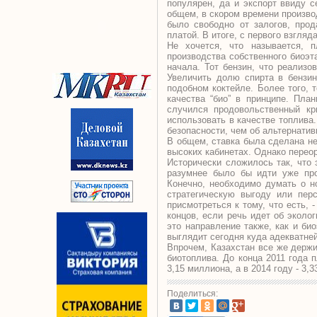
популярен, да и экспорт ввиду с
общем, в скором времени произво
было свободно от залогов, про
платой. В итоге, с первого взгля
Не хочется, что называется, 
производства собственного биоэт
начала. Тот бензин, что реализо
Увеличить долю спирта в бензин
подобном коктейле. Более того, 
качества “био” в принципе. Пла
случился продовольственный кр
использовать в качестве топлива
безопасности, чем об альтернатив
В общем, ставка была сделана не
высоких кабинетах. Однако перео
Исторически сложилось так, что 
разумнее было бы идти уже про
Конечно, необходимо думать о н
стратегическую выгоду или перс
присмотреться к тому, что есть,
концов, если речь идет об эколо
это направление также, как и би
выглядит сегодня куда адекватней
Впрочем, Казахстан все же держи
биотоплива. До конца 2011 года п
3,15 миллиона, а в 2014 году - 3,
Поделиться: