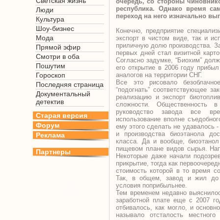
Светская жизнь
очередь, со стороны чиновнико
республика. Однако время са
Люди
переход на него изначально в
Культура
Шоу-бизнес
Конечно, предприятие специализ
Мода
экспорт в чистом виде, так и ис
приличную долю производства. За
Прямой эфир
первых дней стал визитной карто
Смотри в оба
Согласно задумке, “Биохим” долж
Пошутим
его открытие в 2006 году прибы
Гороскоп
аналогов на территории СНГ.
Все это рисовало безоблачно
Последняя страница
“подогнать” соответствующее за
Документальный
реализацию и экспорт биотоплив
детектив
сложности. Общественность 
руководство завода все вр
Старая версия
использование вполне съедобного
Форум
ему этого сделать не удавалось -
и производства биоэтанола дос
Реклама
класса. Да и вообще, биоэтанол
пищевом плане видов сырья. Нап
Партнеры
Некоторые даже начали подозрев
прикрытие, тогда как первоочеред
стоимость которой в то время с
Так, в общем, завод и жил до 
условия поприбыльнее.
Тем временем недавно выяснилось
заработной плате еще с 2007 го
отбивалось, как могло, и основн
называло отсталость местного