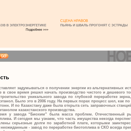
СЦЕНА НРАВОВ
ОВ В ЭЛЕКТРОЭНЕРГЕТИКЕ
ПЬЯНЬ И ШВАЛЬ ПРОГОНЯТ С ЭСТРАДЫ
Подробнее >>>
ость
ставляет задумываться о получении энергии из альтернативных ист
е в свое время решил начать производство чистого и дешевого т
троительство уникального завода по глубокой переработке зерна
танол. Было это в 2006 году. На первых порах процесс шел, как по
тонн. И по Казахстану даже была открыта сеть заправочных станци
танолом казахстанского производства.
время у завода “Биохим” была масса проблем. Отечественный р
плива. И сегодня мы узнаем, что часть имущества некогда перспек
лены серьезные долги по заработной плате, которыми заинтерес
о неожиданным - завод по переработке биотоплива в СКО всегда пр