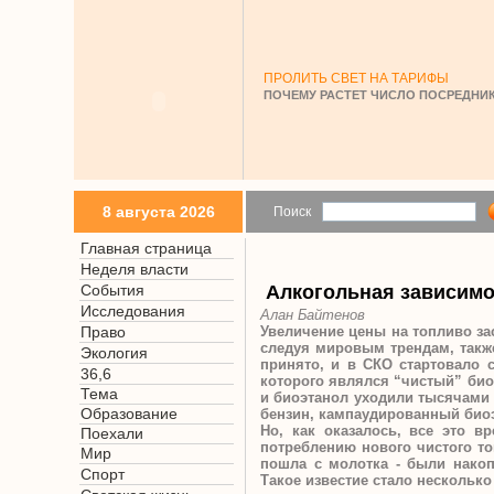
ПРОЛИТЬ СВЕТ НА ТАРИФЫ
ПОЧЕМУ РАСТЕТ ЧИСЛО ПОСРЕДНИК
8 августа 2026
Поиск
Главная страница
Неделя власти
События
Алкогольная зависим
Исследования
Алан Байтенов
Право
Увеличение цены на топливо за
следуя мировым трендам, такж
Экология
принято, и в СКО стартовало с
36,6
которого являлся “чистый” биоэ
Тема
и биоэтанол уходили тысячами 
Образование
бензин, кампаудированный биоэ
Но, как оказалось, все это 
Поехали
потреблению нового чистого то
Мир
пошла с молотка - были накоп
Спорт
Такое известие стало нескольк