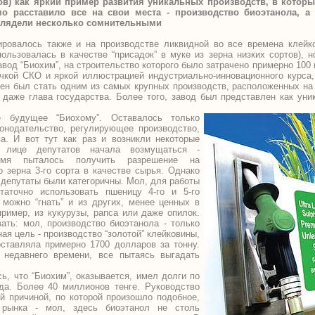
в) как яркий пример развития уникальных производств, в которы
мо расставило все на свои места - производство биоэтанола, а
ыглядели несколько сомнительными
ировалось также и на производстве ликвидной во все времена клейк
пользовалась в качестве “присадок” в муке из зерна низких сортов), 
вод “Биохим”, на строительство которого было затрачено примерно 100
чкой СКО и яркой иллюстрацией индустриально-инновационного курса,
ен был стать одним из самых крупных производств, расположенных на
л даже глава государства. Более того, завод был представлен как ун
е будущее “Биохому”. Оставалось только
конодательство, регулирующее производство,
а. И вот тут как раз и возникли некоторые
в лице депутатов начала возмущаться -
емя пыталось получить разрешение на
 зерна 3-го сорта в качестве сырья. Однако
 депутаты были категоричны. Мол, для работы
таточно использовать пшеницу 4-го и 5-го
 можно “гнать” и из других, менее ценных в
ример, из кукурузы, рапса или даже опилок.
ать: мол, производство биоэтанола - только
ная цель - производство “золотой” клейковины,
оставляла примерно 1700 долларов за тонну.
недавнего времени, все пытаясь выгадать
, что “Биохим”, оказывается, имел долги по
да. Более 40 миллионов тенге. Руководство
ой причиной, по которой произошло подобное,
 рынка - мол, здесь биоэтанол не столь