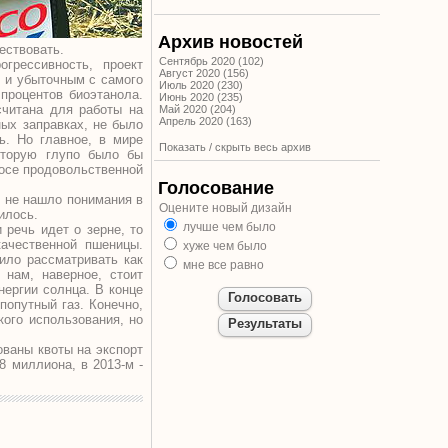
Архив новостей
ествовать.
Сентябрь 2020 (102)
грессивность, проект
Август 2020 (156)
м и убыточным с самого
Июль 2020 (230)
 процентов биоэтанола.
Июнь 2020 (235)
считана для работы на
Май 2020 (204)
Апрель 2020 (163)
ных заправках, не было
ь. Но главное, в мире
Показать / скрыть весь архив
оторую глупо было бы
росе продовольственной
Голосование
, не нашло понимания в
Оцените новый дизайн
илось.
лучше чем было
 речь идет о зерне, то
ачественной пшеницы.
хуже чем было
ило рассматривать как
мне все равно
 нам, наверное, стоит
нергии солнца. В конце
попутный газ. Конечно,
кого использования, но
ованы квоты на экспорт
8 миллиона, в 2013-м -