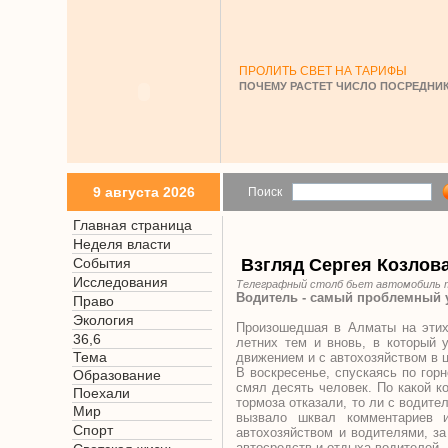
ПРОЛИТЬ СВЕТ НА ТАРИФЫ
ПОЧЕМУ РАСТЕТ ЧИСЛО ПОСРЕДНИК
9 августа 2026
Поиск
Главная страница
Неделя власти
События
Взгляд Сергея Козлов
Исследования
Телеграфный столб бьет автомобиль 
Водитель - самый проблемный
Право
Экология
Произошедшая в Алматы на этих
36,6
летних тем и вновь, в который 
Тема
движением и с автохозяйством в 
В воскресенье, спускаясь по горн
Образование
смял десять человек. По какой ко
Поехали
тормоза отказали, то ли с водите
Мир
вызвало шквал комментариев и
Спорт
автохозяйством и водителями, з
автосредств и отдыха водителей.