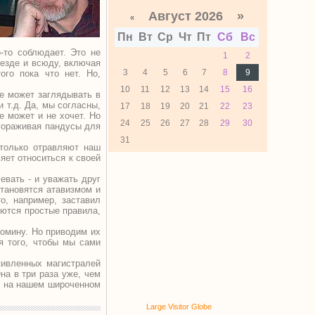
Август 2026 »
«
Пн
Вт
Ср
Чт
Пт
Сб
Вс
о-то соблюдает. Это не
1
2
везде и всюду, включая
3
4
5
6
7
8
9
го пока что нет. Но,
10
11
12
13
14
15
16
не может заглядывать в
 т.д. Да, мы согласны,
17
18
19
20
21
22
23
е может и не хочет. Но
24
25
26
27
28
29
30
егораживая пандусы для
31
 только отравляют наш
яет относиться к своей
евать - и уважать друг
становятся атавизмом и
о, например, заставил
уются простые правила,
комину. Но приводим их
ля того, чтобы мы сами
живленных магистралей
на в три раза уже, чем
м на нашем широченном
Large Visitor Globe