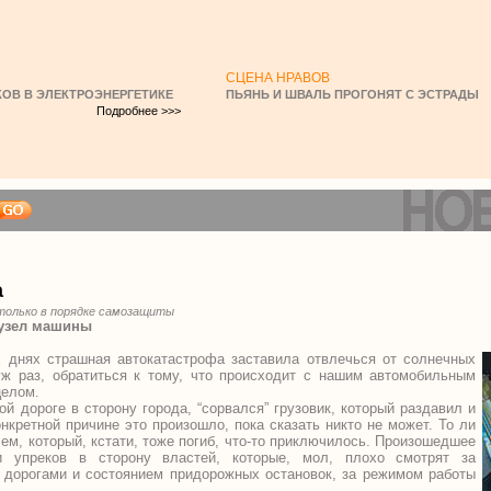
СЦЕНА НРАВОВ
ОВ В ЭЛЕКТРОЭНЕРГЕТИКЕ
ПЬЯНЬ И ШВАЛЬ ПРОГОНЯТ С ЭСТРАДЫ
Подробнее >>>
а
только в порядке самозащиты
 узел машины
 днях страшная автокатастрофа заставила отвлечься от солнечных
уж раз, обратиться к тому, что происходит с нашим автомобильным
целом.
ой дороге в сторону города, “сорвался” грузовик, который раздавил и
нкретной причине это произошло, пока сказать никто не может. То ли
лем, который, кстати, тоже погиб, что-то приключилось. Произошедшее
 упреков в сторону властей, которые, мол, плохо смотрят за
а дорогами и состоянием придорожных остановок, за режимом работы