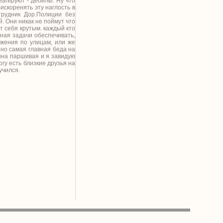
еагируют - дебилы. Ну что
искоренять эту наглость в
трудник Дор.Полиции без
й. Они никак не поймут что
т себя крутым. каждый кто
вная задачи обеспечивать,
жения по улицам, или же
 но самая главная беда на
шина паршивая и я завидую
огу есть близкие друзья на
учился.