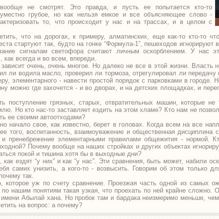
вообще не смотрят. Это правда, и пусть ее попытается кто-то
 уместно грубое, но как нельзя емкое и все объясняющее слово -
актеризовать то, что происходит у нас и на трассах, и в целом с
ить, что на дорогах, к примеру, алматинских, еще как-то кто-то чт
еста стартуют так, будто на гонке “Формула-1”, пешеходов игнорируют 
ание сигналам светофора считают личным оскорблением. У нас это
, как всегда и во всем, впереди.
 зависит очень, очень многое. Но далеко не все в этой жизни. Власть 
ил ли водила масло, проверил ли тормоза, отрегулировал ли передачу и
ру, элементарного - навести простой порядок с парковками в городе. Н
ину можно где захочется - и во дворах, и на детских площадках, и пер
ь поступление грязных, старых, отвратительных машин, которые не
лю. Но кто нас-то заставляет ездить на этом хламе? Кто нам не позвол
ать ее своими автоотходами?
о начало свое, как известно, берет в головах. Когда всем на все напл
ее того, воспитанность, взаимоуважение и общественная дисциплина 
о и пренебрежение элементарными правилами общежития - нормой. Кт
ыходной? Почему вообще на наших стройках и других объектах игнорир
ться покой и тишина хотя бы в выходные дни?
как ездят “у них” и как “у нас”. Эти сравнения, быть может, набили ос
бя самих унизить, а кого-то - возвысить. Говорим об этом только д
почему так.
о, которое уж по счету сравнение. Проезжая часть одной из самых о
 по нашим понятиям такая узкая, что проехать по ней крайне сложно. О
а имени Абылай хана. Но пробок там и бардака неизмеримо меньше, че
етить на вопрос: а почему?