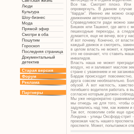
Светская жизнь
Все так. Смотрят плохо. Или 
Люди
опровергнуть. В данном случае
Культура
“бардак”. Именно им можно охар
Шоу-бизнес
движением автотранспорта.
Справедливости ради можно замет
Мода
Бишкек или Ташкент, где авто с м
Прямой эфир
пешеходные переходы, а следов
Смотри в оба
думается, еще не вечер, все у нас
Пошутим
И вот почему. Конечно, от власти
каждый движок и смотреть, замен
Гороскоп
в целом власть не может, к приме
Последняя страница
это не означает, что ставить маш
Документальный
инвалидов.
детектив
Власть наша не может преградит
воздух, но и заливают маслом зем
Старая версия
стране с уважением и не загажив
Форум
Бардак происходит повсеместно, н
друга совсем необязательно. Бол
Реклама
обузой. А вот наглость, хамств
погибшего водителя работать в в
Партнеры
согласно которым должен соблюда
Мы уже неоднократно сравнивали, 
мы отнюдь не для того, чтобы се
задумались над тем, как живем и 
Так вот, позволим себе еще одн
Лондона - улицы Оксфорд-стрит -
проезжая часть нашего проспект
проспекте. Может, попытаемся отв