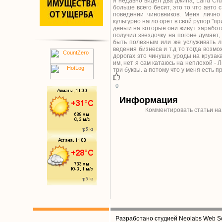
я недавно видел два джипа, Land Cru
больше всего бесит, это то что авто
поведении чиновников. Меня лично
культурно нагло орет в свой рупор "пр
деньги на которые они живут заработ
получил звездочку на погоне думает,
быть полезным или же услуживать л
ведения бизнеса и т.д то тогда возмо
дорогах это чинуши. уроды на крузак
им, нет я сам катаюсь на неплохой - 
три буквы. а потому что у меня есть 
0
Информация
Комментировать статьи на
Разработано студией Neolabs Web So