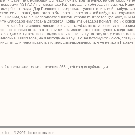
iser и Сayenne с номерами UD, ездят они отвратительно, на светофор не р
 с номерами AST ADM не говоря уже KZ, никогда не соблюдают правила. Надо 
 оскорбляет когда Дор.Полиция перекрывает улицы или какой нибудь со
ижмитесь в право", для того что бы просто проехал какой нибудь гос. служащи
аны не ими, а мною, налогоплательщиком. страна контрастов, где каждый мни
 что благодаря ему страна движется. Когда эти бездари поймут что их осно
юдям зарабатываюшие деньги, создавая комфортные условия для передви
жно что-то изменится. а этот случаи с Камазом это просто тупость водителя.
ах рэнджах и т.д кстати не подумайте что это пишу потому что у самого ма
Линкольне Навигаторе, но я никогда не нарушаю, не потому что боюсь, славу б
принципы, для меня правила это знак цивилизованности. я же не зря в Париже 
 сайте возможно только в течении
365
дней со дня публикации.
lution
© 2007 Новое поколение