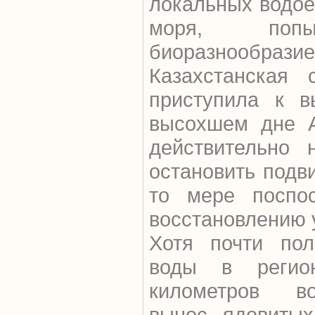
локальных водо
моря, попыт
биоразнообразие
Казахстанская 
приступила к в
высохшем дне А
действительно 
остановить подви
то мере поспос
восстановлению 
Хотя почти пол
воды в регио
километров во
вынос ядовитых