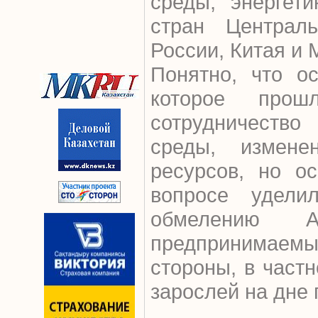
среды, энергет
стран Централь
России, Китая и 
Понятно, что о
которое про
сотрудничеств
среды, измен
ресурсов, но о
вопросе удели
обмелению А
предпринимаемы
стороны, в част
зарослей на дне