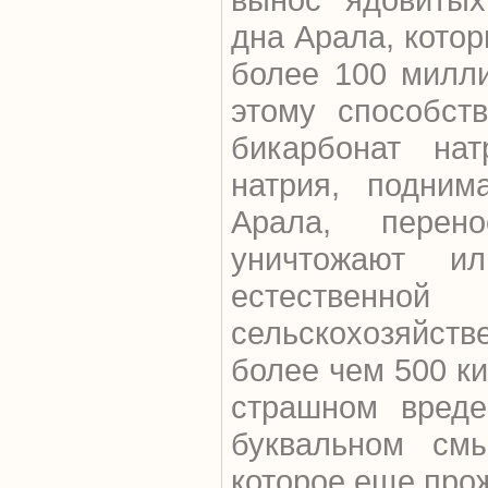
дна Арала, котор
более 100 милли
этому способст
бикарбонат на
натрия, подни
Арала, перен
уничтожают и
естественно
сельскохозяйст
более чем 500 ки
страшном вреде
буквальном смы
которое еще прож