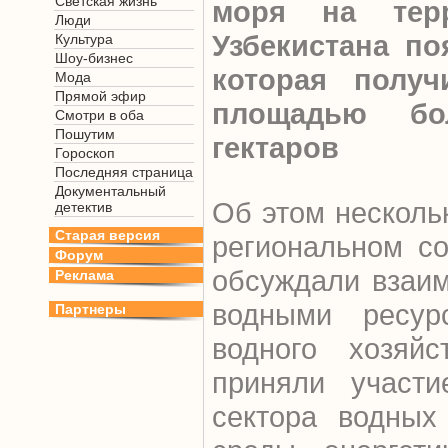
Светская жизнь
моря на терр
Люди
Узбекистана по
Культура
Шоу-бизнес
которая получ
Мода
Прямой эфир
площадью бо
Смотри в оба
Пошутим
гектаров
Гороскоп
Последняя страница
Документальный
Об этом несколь
детектив
Старая версия
региональном со
Форум
обсуждали взаи
Реклама
водными ресу
Партнеры
водного хозяй
приняли участи
сектора водных