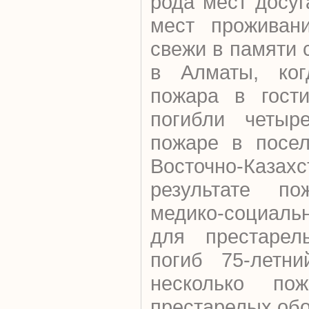
рода мест досуг
мест проживан
свежи в памяти 
в Алматы, ког
пожара в гости
погибли четыр
пожаре в посел
Восточно-Казахс
результате п
медико-социаль
для престарел
погиб 75-летн
несколько по
престарелых обо