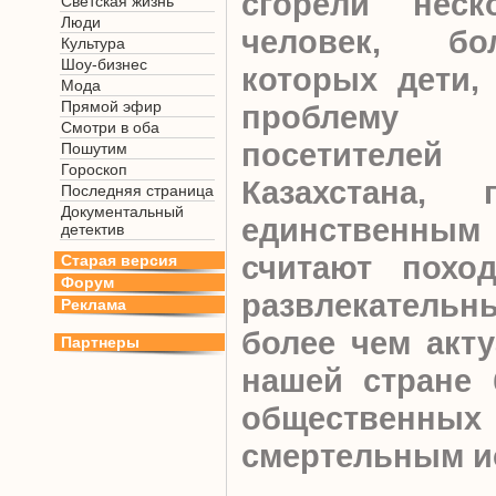
сгорели неск
Светская жизнь
Люди
человек, бо
Культура
Шоу-бизнес
которых дети,
Мода
Прямой эфир
проблему б
Смотри в оба
посетител
Пошутим
Гороскоп
Казахстана, 
Последняя страница
Документальный
единственным
детектив
считают похо
Старая версия
Форум
развлекательн
Реклама
более чем акту
Партнеры
нашей стране
общественны
смертельным и