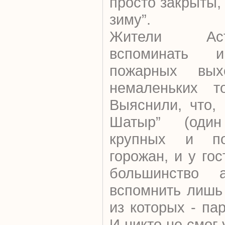
просто закрыты,
зиму”.
Жители Ас
вспоминать и
пожарных вых
немаленьких то
Выяснили, что,
Шатыр” (оди
крупных и п
горожан, и у го
большинство а
вспомнить лишь
из которых - па
И никто не смог 