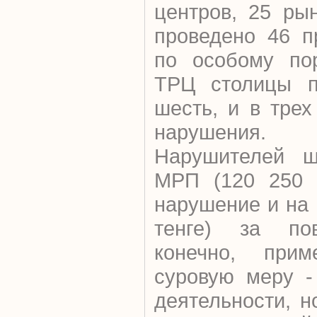
центров, 25 ры
проведено 46 п
по особому пор
ТРЦ столицы п
шесть, и в тре
нарушения.
Нарушителей ш
МРП (120 250 т
нарушение и на
тенге) за пов
конечно, при
суровую меру -
деятельности, н