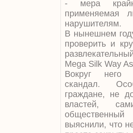
- мера край
применяемая л
нарушителям.
В нынешнем год
проверить и кр
развлекательн
Mega Silk Way As
Вокруг него 
скандал. Осо
граждане, не д
властей, сам
общественны
выяснили, что н