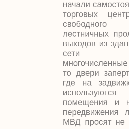
начали самосто
торговых цент
свободного 
лестничных про
выходов из зда
сети вык
многочисленные 
то двери запер
где на задвижк
используются
помещения и н
передвижения л
МВД просят не 