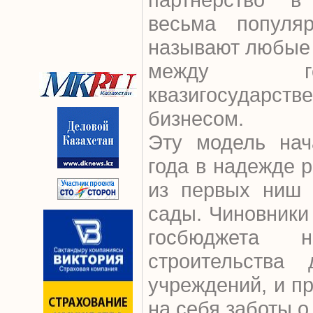
весьма популя
называют любые
между гос
квазигосударс
бизнесом.
Эту модель нач
года в надежде р
из первых ниш 
сады. Чиновники 
госбюджета 
строительства
учреждений, и п
на себя заботы 