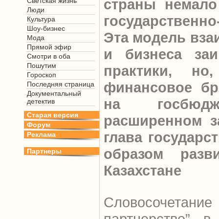
страны немало
Светская жизнь
Люди
государственн
Культура
Шоу-бизнес
Эта модель вза
Мода
Прямой эфир
и бизнеса за
Смотри в оба
Пошутим
практики, но
Гороскоп
финансовое бр
Последняя страница
Документальный
на госбюд
детектив
Старая версия
расширенном з
Форум
глава государс
Реклама
образом разв
Партнеры
Казахстане
Словосочетание
партнерство” в