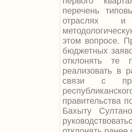
первого кварт
перечень типов
отраслях и
методологическ
этом вопросе. П
бюджетных заяво
отклонять те 
реализовать в р
связи с пре
республикан
правительства п
Бахыту Султан
руководствоват
отклонять ранее