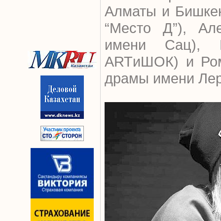
Алматы и Бишкек
“Место Д”), Ал
имени Сац), К
ARTиШОК) и Ром
драмы имени Лер