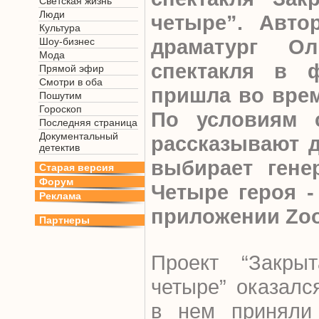
Светская жизнь
Люди
четыре”. Авто
Культура
драматург О
Шоу-бизнес
Мода
спектакля в 
Прямой эфир
Смотри в оба
пришла во врем
Пошутим
Гороскоп
По условиям 
Последняя страница
Документальный
рассказывают д
детектив
выбирает гене
Старая версия
Форум
Четыре героя 
Реклама
приложении Zo
Партнеры
Проект “Закры
четыре” оказалс
в нем приняли 