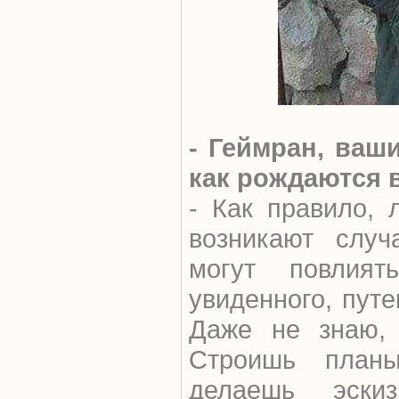
- Геймран, ваш
как рождаются 
- Как правило,
возникают случ
могут повлия
увиденного, пут
Даже не знаю, 
Строишь план
делаешь эски