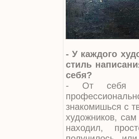
- У каждого ху
стиль написани
себя?
- От себя н
профессиона
знакомишься с т
художников, сам
находил, про
получилось, или