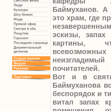
кафедры ж
Светская жизнь
Люди
Баймуханов. А 
Культура
Шоу-бизнес
это храм, где п
Мода
Прямой эфир
незавершенным
Смотри в оба
эскизы, запах 
Пошутим
Гороскоп
картины, 
Последняя страница
Документальный
всевозможных
детектив
неизгладимый
Старая версия
Форум
почитателей.
Реклама
Вот и в свят
Партнеры
Баймуханова вс
беспорядок и ти
витал запах к
помещения о