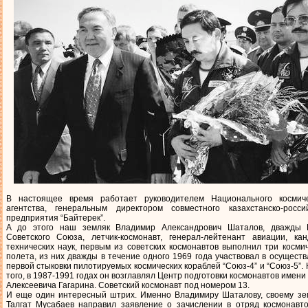
В настоящее время работает руководителем Национального космиче
агентства, генеральным директором совместного казахстанско-россий
предприятия “Байтерек”.
А до этого наш земляк Владимир Александрович Шаталов, дважды 
Советского Союза, летчик-космонавт, генерал-лейтенант авиации, кан
технических наук, первым из советских космонавтов выполнил три косми
полета, из них дважды в течение одного 1969 года участвовал в осущест
первой стыковки пилотируемых космических кораблей “Союз-4” и “Союз-5”.
того, в 1987-1991 годах он возглавлял Центр подготовки космонавтов имен
Алексеевича Гагарина. Советский космонавт под номером 13.
И еще один интересный штрих. Именно Владимиру Шаталову, своему зем
Талгат Мусабаев направил заявление о зачислении в отряд космонавто