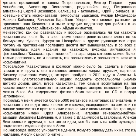
детство проживший в нашем Петропавловске, Виктор Пацаев - уро
Актюбинска, Александр Викторенко, родившийся под Петропавлов
алматинец Сергей Возовиков, балхашец - актюбинец Юрий Лончаков, а 
хотевшие стать космонавтами Темирбулат Байсанов, Руслан Мухамедрах
Назира Кайкеева, Вячеслав Карабаев. Уверен, что своими ратными д
прославят наш Казахстан и ныне ведущие подготовку для работы в ко
казахстанцы Мухтар Аймаханов и Айдын Аимбетов.
Неизвестно, как бы развивалась и вообще развивалась ли бы казахста
космонавтика, если бы в свое время своего решительного слова не ск
Динмухамед Кунаев, Нурсултан Назарбаев и другие руководители стра
потому на протяжении последних десяти лет вынашивалась и со всех с
обдумывалась идея издания на казахском, русском, английском я
фотоальбома “Казахстанцы в космосе”, на страницах которого можно было
только рассказать, но и показать, как развивалась и развивается казахст
космонавтика.
Фотоальбом “Казахстанцы в космосе” можно было бы сделать в подар
варианте и вручать его высокопоставленным лицам, друзьям, партнер
бизнесу, призерам Азиады, которая пройдет в 2011 году в Алматы. 
провести благотворительную акцию: подарить фотоальбомы библио
детских домов, школ, вузов Казахстана, тем самым воспитывая на пр
казахстанских космонавтов патриотизм подрастающего поколения. Кроме
можно было бы содержимое фотоальбома записать на CD в подар
исполнении.
Поскольку у меня имеется более 5000 негативов, на которых запечатлены 
космонавты, их подготовка к полетам в космос, возвращение на землю и т.п
личное знакомство и приятельские отношения с начальником Центра подг
космонавтов имени Юрия Алексеевича Гагарина генералом-лейтен
авиации Василием Циблиевым, а также с Владимиром Шаталовым, Алекса
Викторенко и другими, я, как автор идеи, мог бы взять на себя руководс
подготовке к изданию фотоальбома.
Но, как всегда, вопрос упирается в деньги. Кому-то одному дать их на это и
накладно. А если с миру по нитке...