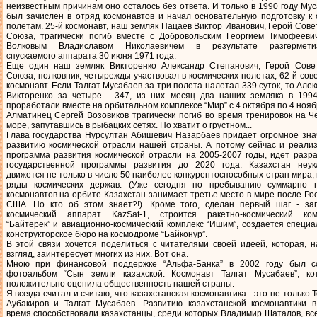
неизвестным причинам оно осталось без ответа. И только в 1990 году Му
был зачислен в отряд космонавтов и начал основательную подготовку к
полетам. 25-й космонавт, наш земляк Пацаев Виктор Иванович, Герой Сове
Союза, трагически погиб вместе с Добровольским Георгием Тимофееви
Волковым Владиславом Николаевичем в результате разгермети
спускаемого аппарата 30 июня 1971 года.
Еще один наш земляк Викторенко Александр Степанович, Герой Совет
Союза, полковник, четырежды участвовал в космических полетах, 62-й сов
космонавт. Если Талгат Мусабаев за три полета налетал 339 суток, то Але
Викторенко за четыре - 347, из них месяц два наших земляка в 1994
проработали вместе на орбитальном комплексе “Мир” с 4 октября по 4 нояб
Алматинец Сергей Возовиков трагически погиб во время тренировок на 
море, запутавшись в рыбацких сетях. Но хватит о грустном...
Глава государства Нурсултан Абишевич Назарбаев придает огромное зна
развитию космической отрасли нашей страны. А потому сейчас и реализ
программа развития космической отрасли на 2005-2007 годы, идет разр
государственной программы развития до 2020 года. Казахстан неук
движется не только в число 50 наиболее конкурентоспособных стран мира, 
ряды космических держав. (Уже сегодня по пребыванию суммарно 
космонавтов на орбите Казахстан занимает третье место в мире после Ро
США. Но кто об этом знает?!). Кроме того, сделан первый шаг - за
космический аппарат KazSat-1, строится ракетно-космический ком
“Байтерек” и авиационно-космический комплекс “Ишим”, создается специ
конструкторское бюро на космодроме “Байконур”.
В этой связи хочется поделиться с читателями своей идеей, которая, 
взгляд, заинтересует многих из них. Вот она.
Мною при финансовой поддержке “Альфа-Банка” в 2002 году был с
фотоальбом “Сын земли казахской. Космонавт Талгат Мусабаев”, ко
положительно оценила общественность нашей страны.
Я всегда считал и считаю, что казахстанская космонавтика - это не только 
Аубакиров и Талгат Мусабаев. Развитию казахстанской космонавтики в
время способствовали казахстанцы, среди которых Владимир Шаталов, вс