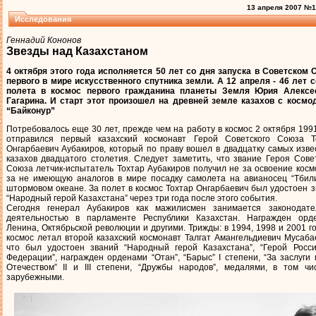
13 апреля 2007 №14
Исследования
Геннадий Кононов
Звезды над Казахстаном
4 октября этого года исполняется 50 лет со дня запуска в Советском 
первого в мире искусственного спутника земли. А 12 апреля - 46 лет 
полета в космос первого гражданина планеты Земля Юрия Алексе
Гагарина. И старт этот произошел на древней земле казахов с космо
“Байконур”
Потребовалось еще 30 лет, прежде чем на работу в космос 2 октября 199
отправился первый казахский космонавт Герой Советского Союза Т
Онгарбаевич Аубакиров, который по праву вошел в двадцатку самых изв
казахов двадцатого столетия. Следует заметить, что звание Героя Сове
Союза летчик-испытатель Тохтар Аубакиров получил не за освоение косм
за не имеющую аналогов в мире посадку самолета на авианосец “Тбили
штормовом океане. За полет в космос Тохтар Онгарбаевич был удостоен 
“Народный герой Казахстана” через три года после этого события.
Сегодня генерал Аубакиров как мажилисмен занимается законодате
деятельностью в парламенте Республики Казахстан. Награжден орд
Ленина, Октябрьской революции и другими. Трижды: в 1994, 1998 и 2001 го
космос летал второй казахский космонавт Талгат Амангельдиевич Мусаба
что был удостоен званий “Народный герой Казахстана”, “Герой Росси
Федерации”, награжден орденами “Отан”, “Барыс” I степени, “За заслуги
Отечеством” II и III степени, “Дружбы народов”, медалями, в том чи
зарубежными.